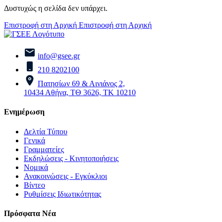
Δυστυχώς η σελίδα δεν υπάρχει.
Επιστροφή στη Αρχική
Επιστροφή στη Αρχική
info@gsee.gr
210 8202100
Πατησίων 69 & Αινιάνος 2,
10434 Αθήνα, ΤΘ 3626, ΤΚ 10210
Ενημέρωση
Δελτία Τύπου
Γενικά
Γραμματείες
Εκδηλώσεις - Κινητοποιήσεις
Νομικά
Ανακοινώσεις - Εγκύκλιοι
Βίντεο
Ρυθμίσεις Ιδιωτικότητας
Πρόσφατα Νέα