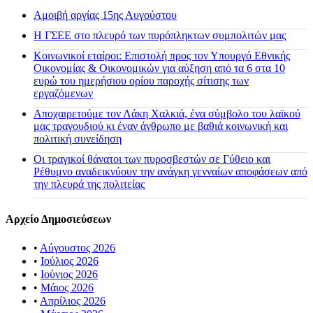
Αμοιβή αργίας 15ης Αυγούστου
H ΓΣΕΕ στο πλευρό των πυρόπληκτων συμπολιτών μας
Κοινωνικοί εταίροι: Επιστολή προς τον Υπουργό Εθνικής
Οικονομίας & Οικονομικών για αύξηση από τα 6 στα 10
ευρώ του ημερήσιου ορίου παροχής σίτισης των
εργαζόμενων
Αποχαιρετούμε τον Λάκη Χαλκιά, ένα σύμβολο του λαϊκού
μας τραγουδιού κι έναν άνθρωπο με βαθιά κοινωνική και
πολιτική συνείδηση
Οι τραγικοί θάνατοι των πυροσβεστών σε Γύθειο και
Ρέθυμνο αναδεικνύουν την ανάγκη γενναίων αποφάσεων από
την πλευρά της πολιτείας
Αρχείο Δημοσιεύσεων
•
Αύγουστος 2026
•
Ιούλιος 2026
•
Ιούνιος 2026
•
Μάιος 2026
•
Απρίλιος 2026