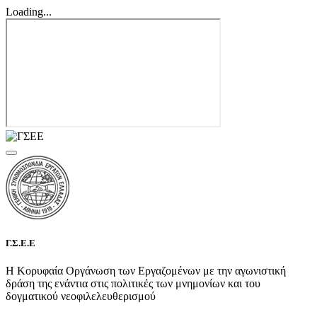
Loading...
Γ.Σ.Ε.Ε
Η Κορυφαία Οργάνωση των Εργαζομένων με την αγωνιστική
δράση της ενάντια στις πολιτικές των μνημονίων και του
δογματικού νεοφιλελευθερισμού