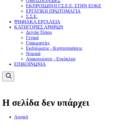
ΟΜΟΣΠΟΝΔΙΕΣ
ΕΚΠΡΟΣΩΠΟΙ Γ.Σ.Ε.Ε. ΣΤΗΝ ΕΟΚΕ
ΕΡΓΑΤΙΚΗ ΠΡΩΤΟΜΑΓΙΑ
Σ.Σ.Ε.
ΨΗΦΙΑΚΑ ΕΡΓΑΛΕΙΑ
ΚΑΤΗΓΟΡΙΕΣ ΑΡΘΡΩΝ
Δελτία Τύπου
Γενικά
Γραμματείες
Εκδηλώσεις - Κινητοποιήσεις
Νομικά
Ανακοινώσεις - Εγκύκλιοι
ΕΠΙΚΟΙΝΩΝΙΑ
Η σελίδα δεν υπάρχει
Αρχική