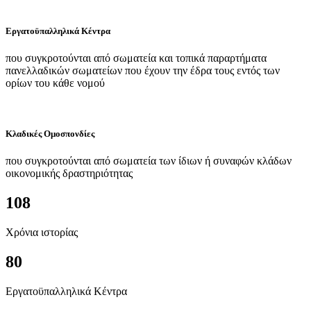
Εργατοϋπαλληλικά Κέντρα
που συγκροτούνται από σωματεία και τοπικά παραρτήματα
πανελλαδικών σωματείων που έχουν την έδρα τους εντός των
ορίων του κάθε νομού
Κλαδικές Ομοσπονδίες
που συγκροτούνται από σωματεία των ίδιων ή συναφών κλάδων
οικονομικής δραστηριότητας
108
Χρόνια ιστορίας
80
Εργατοϋπαλληλικά Κέντρα