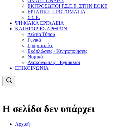
ΟΜΟΣΠΟΝΔΙΕΣ
ΕΚΠΡΟΣΩΠΟΙ Γ.Σ.Ε.Ε. ΣΤΗΝ ΕΟΚΕ
ΕΡΓΑΤΙΚΗ ΠΡΩΤΟΜΑΓΙΑ
Σ.Σ.Ε.
ΨΗΦΙΑΚΑ ΕΡΓΑΛΕΙΑ
ΚΑΤΗΓΟΡΙΕΣ ΑΡΘΡΩΝ
Δελτία Τύπου
Γενικά
Γραμματείες
Εκδηλώσεις - Κινητοποιήσεις
Νομικά
Ανακοινώσεις - Εγκύκλιοι
ΕΠΙΚΟΙΝΩΝΙΑ
Η σελίδα δεν υπάρχει
Αρχική