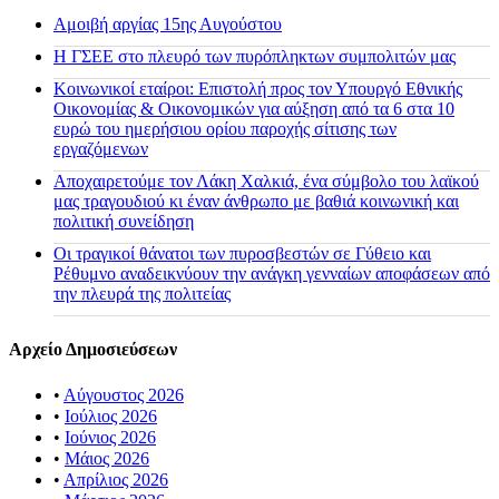
Αμοιβή αργίας 15ης Αυγούστου
H ΓΣΕΕ στο πλευρό των πυρόπληκτων συμπολιτών μας
Κοινωνικοί εταίροι: Επιστολή προς τον Υπουργό Εθνικής
Οικονομίας & Οικονομικών για αύξηση από τα 6 στα 10
ευρώ του ημερήσιου ορίου παροχής σίτισης των
εργαζόμενων
Αποχαιρετούμε τον Λάκη Χαλκιά, ένα σύμβολο του λαϊκού
μας τραγουδιού κι έναν άνθρωπο με βαθιά κοινωνική και
πολιτική συνείδηση
Οι τραγικοί θάνατοι των πυροσβεστών σε Γύθειο και
Ρέθυμνο αναδεικνύουν την ανάγκη γενναίων αποφάσεων από
την πλευρά της πολιτείας
Αρχείο Δημοσιεύσεων
•
Αύγουστος 2026
•
Ιούλιος 2026
•
Ιούνιος 2026
•
Μάιος 2026
•
Απρίλιος 2026