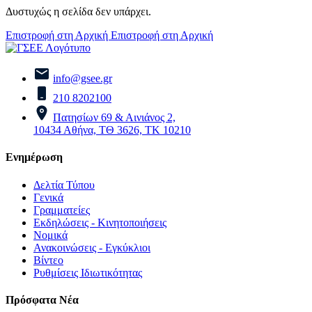
Δυστυχώς η σελίδα δεν υπάρχει.
Επιστροφή στη Αρχική
Επιστροφή στη Αρχική
info@gsee.gr
210 8202100
Πατησίων 69 & Αινιάνος 2,
10434 Αθήνα, ΤΘ 3626, ΤΚ 10210
Ενημέρωση
Δελτία Τύπου
Γενικά
Γραμματείες
Εκδηλώσεις - Κινητοποιήσεις
Νομικά
Ανακοινώσεις - Εγκύκλιοι
Βίντεο
Ρυθμίσεις Ιδιωτικότητας
Πρόσφατα Νέα