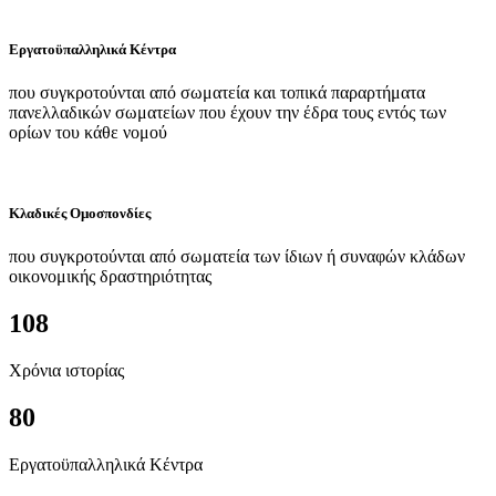
Εργατοϋπαλληλικά Κέντρα
που συγκροτούνται από σωματεία και τοπικά παραρτήματα
πανελλαδικών σωματείων που έχουν την έδρα τους εντός των
ορίων του κάθε νομού
Κλαδικές Ομοσπονδίες
που συγκροτούνται από σωματεία των ίδιων ή συναφών κλάδων
οικονομικής δραστηριότητας
108
Χρόνια ιστορίας
80
Εργατοϋπαλληλικά Κέντρα