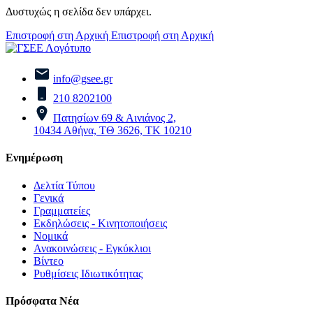
Δυστυχώς η σελίδα δεν υπάρχει.
Επιστροφή στη Αρχική
Επιστροφή στη Αρχική
info@gsee.gr
210 8202100
Πατησίων 69 & Αινιάνος 2,
10434 Αθήνα, ΤΘ 3626, ΤΚ 10210
Ενημέρωση
Δελτία Τύπου
Γενικά
Γραμματείες
Εκδηλώσεις - Κινητοποιήσεις
Νομικά
Ανακοινώσεις - Εγκύκλιοι
Βίντεο
Ρυθμίσεις Ιδιωτικότητας
Πρόσφατα Νέα