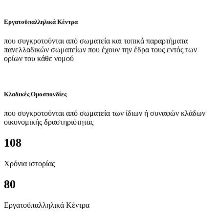
Εργατοϋπαλληλικά Κέντρα
που συγκροτούνται από σωματεία και τοπικά παραρτήματα
πανελλαδικών σωματείων που έχουν την έδρα τους εντός των
ορίων του κάθε νομού
Κλαδικές Ομοσπονδίες
που συγκροτούνται από σωματεία των ίδιων ή συναφών κλάδων
οικονομικής δραστηριότητας
108
Χρόνια ιστορίας
80
Εργατοϋπαλληλικά Κέντρα