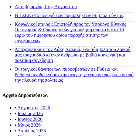
Αμοιβή αργίας 15ης Αυγούστου
H ΓΣΕΕ στο πλευρό των πυρόπληκτων συμπολιτών μας
Κοινωνικοί εταίροι: Επιστολή προς τον Υπουργό Εθνικής
Οικονομίας & Οικονομικών για αύξηση από τα 6 στα 10
ευρώ του ημερήσιου ορίου παροχής σίτισης των
εργαζόμενων
Αποχαιρετούμε τον Λάκη Χαλκιά, ένα σύμβολο του λαϊκού
μας τραγουδιού κι έναν άνθρωπο με βαθιά κοινωνική και
πολιτική συνείδηση
Οι τραγικοί θάνατοι των πυροσβεστών σε Γύθειο και
Ρέθυμνο αναδεικνύουν την ανάγκη γενναίων αποφάσεων από
την πλευρά της πολιτείας
Αρχείο Δημοσιεύσεων
•
Αύγουστος 2026
•
Ιούλιος 2026
•
Ιούνιος 2026
•
Μάιος 2026
•
Απρίλιος 2026