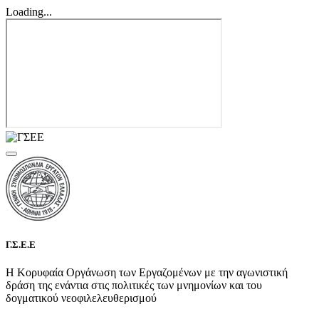
Loading...
Γ.Σ.Ε.Ε
Η Κορυφαία Οργάνωση των Εργαζομένων με την αγωνιστική
δράση της ενάντια στις πολιτικές των μνημονίων και του
δογματικού νεοφιλελευθερισμού