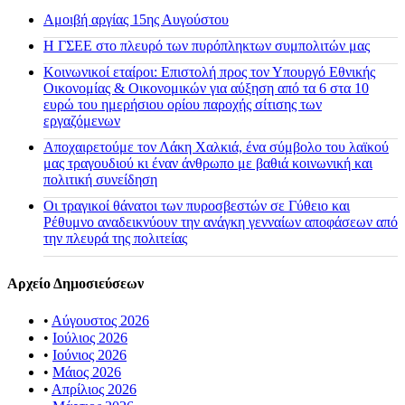
Αμοιβή αργίας 15ης Αυγούστου
H ΓΣΕΕ στο πλευρό των πυρόπληκτων συμπολιτών μας
Κοινωνικοί εταίροι: Επιστολή προς τον Υπουργό Εθνικής
Οικονομίας & Οικονομικών για αύξηση από τα 6 στα 10
ευρώ του ημερήσιου ορίου παροχής σίτισης των
εργαζόμενων
Αποχαιρετούμε τον Λάκη Χαλκιά, ένα σύμβολο του λαϊκού
μας τραγουδιού κι έναν άνθρωπο με βαθιά κοινωνική και
πολιτική συνείδηση
Οι τραγικοί θάνατοι των πυροσβεστών σε Γύθειο και
Ρέθυμνο αναδεικνύουν την ανάγκη γενναίων αποφάσεων από
την πλευρά της πολιτείας
Αρχείο Δημοσιεύσεων
•
Αύγουστος 2026
•
Ιούλιος 2026
•
Ιούνιος 2026
•
Μάιος 2026
•
Απρίλιος 2026