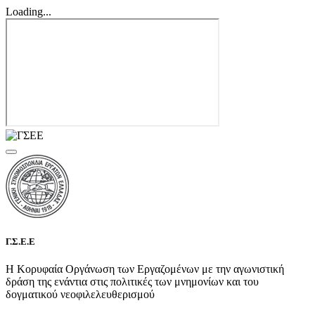
Loading...
Γ.Σ.Ε.Ε
Η Κορυφαία Οργάνωση των Εργαζομένων με την αγωνιστική
δράση της ενάντια στις πολιτικές των μνημονίων και του
δογματικού νεοφιλελευθερισμού