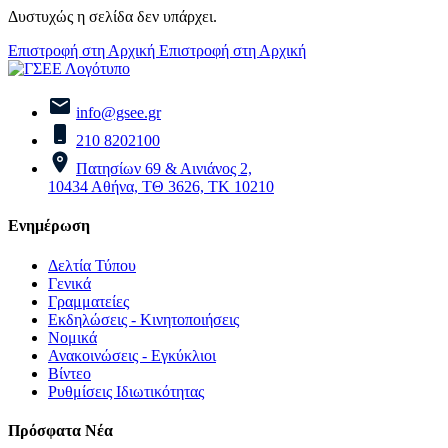
Δυστυχώς η σελίδα δεν υπάρχει.
Επιστροφή στη Αρχική
Επιστροφή στη Αρχική
info@gsee.gr
210 8202100
Πατησίων 69 & Αινιάνος 2,
10434 Αθήνα, ΤΘ 3626, ΤΚ 10210
Ενημέρωση
Δελτία Τύπου
Γενικά
Γραμματείες
Εκδηλώσεις - Κινητοποιήσεις
Νομικά
Ανακοινώσεις - Εγκύκλιοι
Βίντεο
Ρυθμίσεις Ιδιωτικότητας
Πρόσφατα Νέα