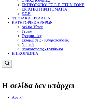
ΟΜΟΣΠΟΝΔΙΕΣ
ΕΚΠΡΟΣΩΠΟΙ Γ.Σ.Ε.Ε. ΣΤΗΝ ΕΟΚΕ
ΕΡΓΑΤΙΚΗ ΠΡΩΤΟΜΑΓΙΑ
Σ.Σ.Ε.
ΨΗΦΙΑΚΑ ΕΡΓΑΛΕΙΑ
ΚΑΤΗΓΟΡΙΕΣ ΑΡΘΡΩΝ
Δελτία Τύπου
Γενικά
Γραμματείες
Εκδηλώσεις - Κινητοποιήσεις
Νομικά
Ανακοινώσεις - Εγκύκλιοι
ΕΠΙΚΟΙΝΩΝΙΑ
Η σελίδα δεν υπάρχει
Αρχική