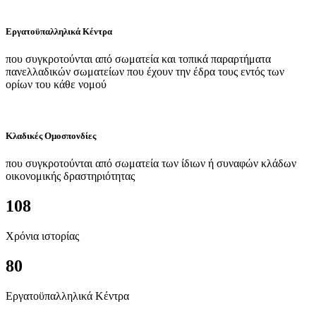
Εργατοϋπαλληλικά Κέντρα
που συγκροτούνται από σωματεία και τοπικά παραρτήματα
πανελλαδικών σωματείων που έχουν την έδρα τους εντός των
ορίων του κάθε νομού
Κλαδικές Ομοσπονδίες
που συγκροτούνται από σωματεία των ίδιων ή συναφών κλάδων
οικονομικής δραστηριότητας
108
Χρόνια ιστορίας
80
Εργατοϋπαλληλικά Κέντρα