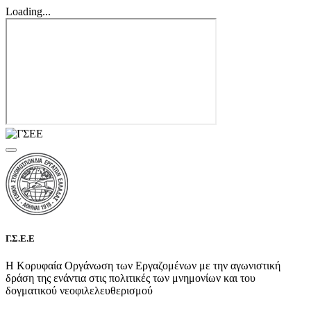
Loading...
Γ.Σ.Ε.Ε
Η Κορυφαία Οργάνωση των Εργαζομένων με την αγωνιστική
δράση της ενάντια στις πολιτικές των μνημονίων και του
δογματικού νεοφιλελευθερισμού