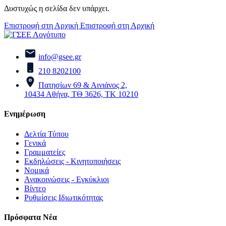
Δυστυχώς η σελίδα δεν υπάρχει.
Επιστροφή στη Αρχική
Επιστροφή στη Αρχική
info@gsee.gr
210 8202100
Πατησίων 69 & Αινιάνος 2,
10434 Αθήνα, ΤΘ 3626, ΤΚ 10210
Ενημέρωση
Δελτία Τύπου
Γενικά
Γραμματείες
Εκδηλώσεις - Κινητοποιήσεις
Νομικά
Ανακοινώσεις - Εγκύκλιοι
Βίντεο
Ρυθμίσεις Ιδιωτικότητας
Πρόσφατα Νέα