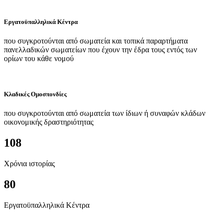
Εργατοϋπαλληλικά Κέντρα
που συγκροτούνται από σωματεία και τοπικά παραρτήματα
πανελλαδικών σωματείων που έχουν την έδρα τους εντός των
ορίων του κάθε νομού
Κλαδικές Ομοσπονδίες
που συγκροτούνται από σωματεία των ίδιων ή συναφών κλάδων
οικονομικής δραστηριότητας
108
Χρόνια ιστορίας
80
Εργατοϋπαλληλικά Κέντρα