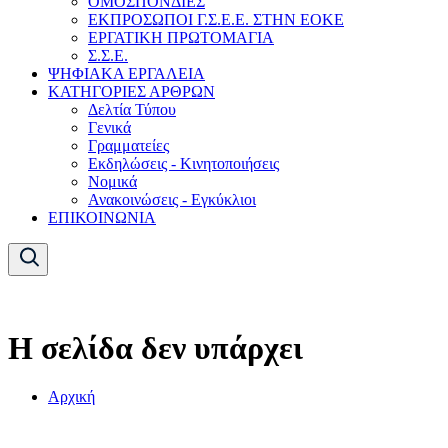
ΟΜΟΣΠΟΝΔΙΕΣ
ΕΚΠΡΟΣΩΠΟΙ Γ.Σ.Ε.Ε. ΣΤΗΝ ΕΟΚΕ
ΕΡΓΑΤΙΚΗ ΠΡΩΤΟΜΑΓΙΑ
Σ.Σ.Ε.
ΨΗΦΙΑΚΑ ΕΡΓΑΛΕΙΑ
ΚΑΤΗΓΟΡΙΕΣ ΑΡΘΡΩΝ
Δελτία Τύπου
Γενικά
Γραμματείες
Εκδηλώσεις - Κινητοποιήσεις
Νομικά
Ανακοινώσεις - Εγκύκλιοι
ΕΠΙΚΟΙΝΩΝΙΑ
Η σελίδα δεν υπάρχει
Αρχική