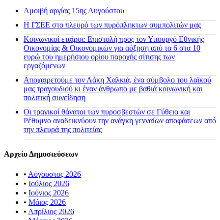
Αμοιβή αργίας 15ης Αυγούστου
H ΓΣΕΕ στο πλευρό των πυρόπληκτων συμπολιτών μας
Κοινωνικοί εταίροι: Επιστολή προς τον Υπουργό Εθνικής
Οικονομίας & Οικονομικών για αύξηση από τα 6 στα 10
ευρώ του ημερήσιου ορίου παροχής σίτισης των
εργαζόμενων
Αποχαιρετούμε τον Λάκη Χαλκιά, ένα σύμβολο του λαϊκού
μας τραγουδιού κι έναν άνθρωπο με βαθιά κοινωνική και
πολιτική συνείδηση
Οι τραγικοί θάνατοι των πυροσβεστών σε Γύθειο και
Ρέθυμνο αναδεικνύουν την ανάγκη γενναίων αποφάσεων από
την πλευρά της πολιτείας
Αρχείο Δημοσιεύσεων
•
Αύγουστος 2026
•
Ιούλιος 2026
•
Ιούνιος 2026
•
Μάιος 2026
•
Απρίλιος 2026