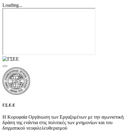
Loading...
Γ.Σ.Ε.Ε
Η Κορυφαία Οργάνωση των Εργαζομένων με την αγωνιστική
δράση της ενάντια στις πολιτικές των μνημονίων και του
δογματικού νεοφιλελευθερισμού