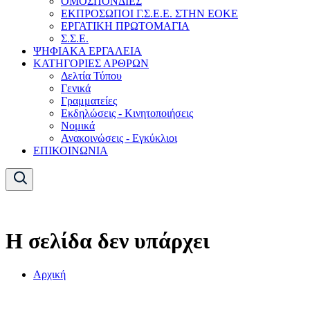
ΟΜΟΣΠΟΝΔΙΕΣ
ΕΚΠΡΟΣΩΠΟΙ Γ.Σ.Ε.Ε. ΣΤΗΝ ΕΟΚΕ
ΕΡΓΑΤΙΚΗ ΠΡΩΤΟΜΑΓΙΑ
Σ.Σ.Ε.
ΨΗΦΙΑΚΑ ΕΡΓΑΛΕΙΑ
ΚΑΤΗΓΟΡΙΕΣ ΑΡΘΡΩΝ
Δελτία Τύπου
Γενικά
Γραμματείες
Εκδηλώσεις - Κινητοποιήσεις
Νομικά
Ανακοινώσεις - Εγκύκλιοι
ΕΠΙΚΟΙΝΩΝΙΑ
Η σελίδα δεν υπάρχει
Αρχική