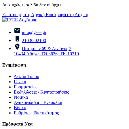
Δυστυχώς η σελίδα δεν υπάρχει.
Επιστροφή στη Αρχική
Επιστροφή στη Αρχική
info@gsee.gr
210 8202100
Πατησίων 69 & Αινιάνος 2,
10434 Αθήνα, ΤΘ 3626, ΤΚ 10210
Ενημέρωση
Δελτία Τύπου
Γενικά
Γραμματείες
Εκδηλώσεις - Κινητοποιήσεις
Νομικά
Ανακοινώσεις - Εγκύκλιοι
Βίντεο
Ρυθμίσεις Ιδιωτικότητας
Πρόσφατα Νέα