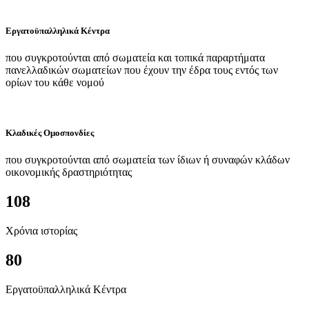
Εργατοϋπαλληλικά Κέντρα
που συγκροτούνται από σωματεία και τοπικά παραρτήματα
πανελλαδικών σωματείων που έχουν την έδρα τους εντός των
ορίων του κάθε νομού
Κλαδικές Ομοσπονδίες
που συγκροτούνται από σωματεία των ίδιων ή συναφών κλάδων
οικονομικής δραστηριότητας
108
Χρόνια ιστορίας
80
Εργατοϋπαλληλικά Κέντρα