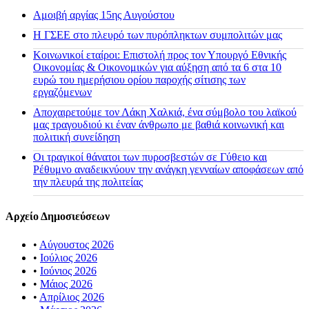
Αμοιβή αργίας 15ης Αυγούστου
H ΓΣΕΕ στο πλευρό των πυρόπληκτων συμπολιτών μας
Κοινωνικοί εταίροι: Επιστολή προς τον Υπουργό Εθνικής
Οικονομίας & Οικονομικών για αύξηση από τα 6 στα 10
ευρώ του ημερήσιου ορίου παροχής σίτισης των
εργαζόμενων
Αποχαιρετούμε τον Λάκη Χαλκιά, ένα σύμβολο του λαϊκού
μας τραγουδιού κι έναν άνθρωπο με βαθιά κοινωνική και
πολιτική συνείδηση
Οι τραγικοί θάνατοι των πυροσβεστών σε Γύθειο και
Ρέθυμνο αναδεικνύουν την ανάγκη γενναίων αποφάσεων από
την πλευρά της πολιτείας
Αρχείο Δημοσιεύσεων
•
Αύγουστος 2026
•
Ιούλιος 2026
•
Ιούνιος 2026
•
Μάιος 2026
•
Απρίλιος 2026