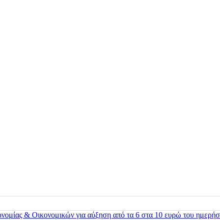
ονομίας & Οικονομικών για αύξηση από τα 6 στα 10 ευρώ του ημερήσ