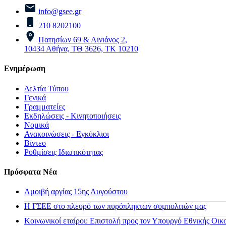
info@gsee.gr
210 8202100
Πατησίων 69 & Αινιάνος 2,
10434 Αθήνα, ΤΘ 3626, ΤΚ 10210
Ενημέρωση
Δελτία Τύπου
Γενικά
Γραμματείες
Εκδηλώσεις - Κινητοποιήσεις
Νομικά
Ανακοινώσεις - Εγκύκλιοι
Βίντεο
Ρυθμίσεις Ιδιωτικότητας
Πρόσφατα Νέα
Αμοιβή αργίας 15ης Αυγούστου
H ΓΣΕΕ στο πλευρό των πυρόπληκτων συμπολιτών μας
Κοινωνικοί εταίροι: Επιστολή προς τον Υπουργό Εθνικής Οικ