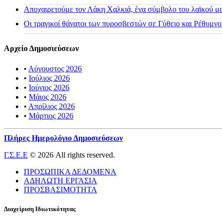
Αποχαιρετούμε τον Λάκη Χαλκιά, ένα σύμβολο του λαϊκού μας
Οι τραγικοί θάνατοι των πυροσβεστών σε Γύθειο και Ρέθυμνο
Αρχείο Δημοσιεύσεων
•
Αύγουστος 2026
•
Ιούλιος 2026
•
Ιούνιος 2026
•
Μάιος 2026
•
Απρίλιος 2026
•
Μάρτιος 2026
Πλήρες Ημερολόγιο Δημοσιεύσεων
Γ.Σ.Ε.Ε
© 2026 All rights reserved.
ΠΡΟΣΩΠΙΚΑ ΔΕΔΟΜΕΝΑ
ΑΔΗΛΩΤΗ ΕΡΓΑΣΙΑ
ΠΡΟΣΒΑΣΙΜΟΤΗΤΑ
Διαχείριση Ιδιωτικότητας