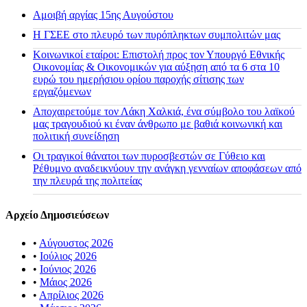
Αμοιβή αργίας 15ης Αυγούστου
H ΓΣΕΕ στο πλευρό των πυρόπληκτων συμπολιτών μας
Κοινωνικοί εταίροι: Επιστολή προς τον Υπουργό Εθνικής
Οικονομίας & Οικονομικών για αύξηση από τα 6 στα 10
ευρώ του ημερήσιου ορίου παροχής σίτισης των
εργαζόμενων
Αποχαιρετούμε τον Λάκη Χαλκιά, ένα σύμβολο του λαϊκού
μας τραγουδιού κι έναν άνθρωπο με βαθιά κοινωνική και
πολιτική συνείδηση
Οι τραγικοί θάνατοι των πυροσβεστών σε Γύθειο και
Ρέθυμνο αναδεικνύουν την ανάγκη γενναίων αποφάσεων από
την πλευρά της πολιτείας
Αρχείο Δημοσιεύσεων
•
Αύγουστος 2026
•
Ιούλιος 2026
•
Ιούνιος 2026
•
Μάιος 2026
•
Απρίλιος 2026