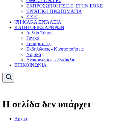
ΟΜΟΣΠΟΝΔΙΕΣ
ΕΚΠΡΟΣΩΠΟΙ Γ.Σ.Ε.Ε. ΣΤΗΝ ΕΟΚΕ
ΕΡΓΑΤΙΚΗ ΠΡΩΤΟΜΑΓΙΑ
Σ.Σ.Ε.
ΨΗΦΙΑΚΑ ΕΡΓΑΛΕΙΑ
ΚΑΤΗΓΟΡΙΕΣ ΑΡΘΡΩΝ
Δελτία Τύπου
Γενικά
Γραμματείες
Εκδηλώσεις - Κινητοποιήσεις
Νομικά
Ανακοινώσεις - Εγκύκλιοι
ΕΠΙΚΟΙΝΩΝΙΑ
Η σελίδα δεν υπάρχει
Αρχική