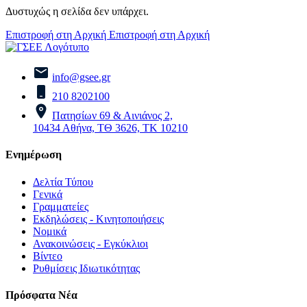
Δυστυχώς η σελίδα δεν υπάρχει.
Επιστροφή στη Αρχική
Επιστροφή στη Αρχική
info@gsee.gr
210 8202100
Πατησίων 69 & Αινιάνος 2,
10434 Αθήνα, ΤΘ 3626, ΤΚ 10210
Ενημέρωση
Δελτία Τύπου
Γενικά
Γραμματείες
Εκδηλώσεις - Κινητοποιήσεις
Νομικά
Ανακοινώσεις - Εγκύκλιοι
Βίντεο
Ρυθμίσεις Ιδιωτικότητας
Πρόσφατα Νέα