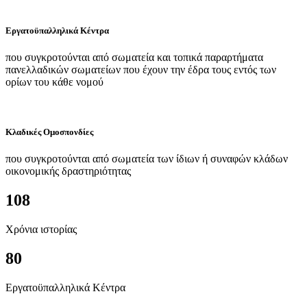
Εργατοϋπαλληλικά Κέντρα
που συγκροτούνται από σωματεία και τοπικά παραρτήματα
πανελλαδικών σωματείων που έχουν την έδρα τους εντός των
ορίων του κάθε νομού
Κλαδικές Ομοσπονδίες
που συγκροτούνται από σωματεία των ίδιων ή συναφών κλάδων
οικονομικής δραστηριότητας
108
Χρόνια ιστορίας
80
Εργατοϋπαλληλικά Κέντρα