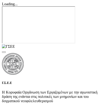
Loading...
Γ.Σ.Ε.Ε
Η Κορυφαία Οργάνωση των Εργαζομένων με την αγωνιστική
δράση της ενάντια στις πολιτικές των μνημονίων και του
δογματικού νεοφιλελευθερισμού