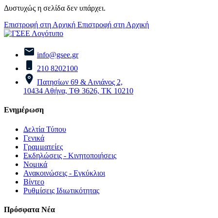
Δυστυχώς η σελίδα δεν υπάρχει.
Επιστροφή στη Αρχική
Επιστροφή στη Αρχική
info@gsee.gr
210 8202100
Πατησίων 69 & Αινιάνος 2,
10434 Αθήνα, ΤΘ 3626, ΤΚ 10210
Ενημέρωση
Δελτία Τύπου
Γενικά
Γραμματείες
Εκδηλώσεις - Κινητοποιήσεις
Νομικά
Ανακοινώσεις - Εγκύκλιοι
Βίντεο
Ρυθμίσεις Ιδιωτικότητας
Πρόσφατα Νέα