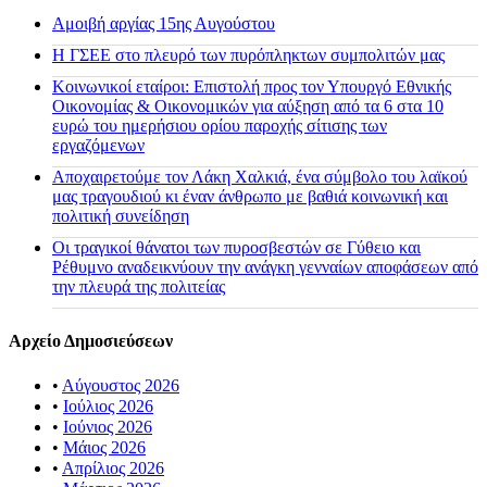
Αμοιβή αργίας 15ης Αυγούστου
H ΓΣΕΕ στο πλευρό των πυρόπληκτων συμπολιτών μας
Κοινωνικοί εταίροι: Επιστολή προς τον Υπουργό Εθνικής
Οικονομίας & Οικονομικών για αύξηση από τα 6 στα 10
ευρώ του ημερήσιου ορίου παροχής σίτισης των
εργαζόμενων
Αποχαιρετούμε τον Λάκη Χαλκιά, ένα σύμβολο του λαϊκού
μας τραγουδιού κι έναν άνθρωπο με βαθιά κοινωνική και
πολιτική συνείδηση
Οι τραγικοί θάνατοι των πυροσβεστών σε Γύθειο και
Ρέθυμνο αναδεικνύουν την ανάγκη γενναίων αποφάσεων από
την πλευρά της πολιτείας
Αρχείο Δημοσιεύσεων
•
Αύγουστος 2026
•
Ιούλιος 2026
•
Ιούνιος 2026
•
Μάιος 2026
•
Απρίλιος 2026