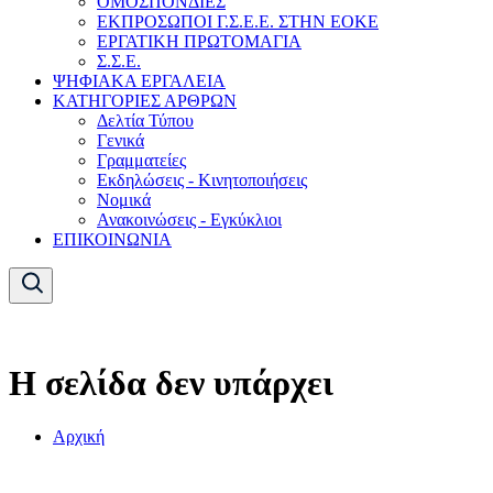
ΟΜΟΣΠΟΝΔΙΕΣ
ΕΚΠΡΟΣΩΠΟΙ Γ.Σ.Ε.Ε. ΣΤΗΝ ΕΟΚΕ
ΕΡΓΑΤΙΚΗ ΠΡΩΤΟΜΑΓΙΑ
Σ.Σ.Ε.
ΨΗΦΙΑΚΑ ΕΡΓΑΛΕΙΑ
ΚΑΤΗΓΟΡΙΕΣ ΑΡΘΡΩΝ
Δελτία Τύπου
Γενικά
Γραμματείες
Εκδηλώσεις - Κινητοποιήσεις
Νομικά
Ανακοινώσεις - Εγκύκλιοι
ΕΠΙΚΟΙΝΩΝΙΑ
Η σελίδα δεν υπάρχει
Αρχική