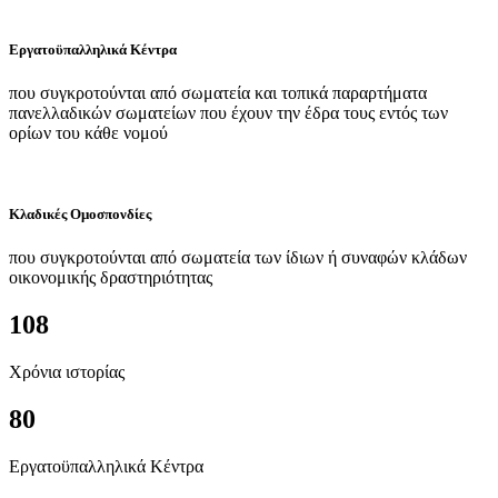
Εργατοϋπαλληλικά Κέντρα
που συγκροτούνται από σωματεία και τοπικά παραρτήματα
πανελλαδικών σωματείων που έχουν την έδρα τους εντός των
ορίων του κάθε νομού
Κλαδικές Ομοσπονδίες
που συγκροτούνται από σωματεία των ίδιων ή συναφών κλάδων
οικονομικής δραστηριότητας
108
Χρόνια ιστορίας
80
Εργατοϋπαλληλικά Κέντρα