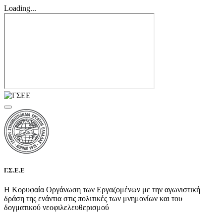
Loading...
Γ.Σ.Ε.Ε
Η Κορυφαία Οργάνωση των Εργαζομένων με την αγωνιστική
δράση της ενάντια στις πολιτικές των μνημονίων και του
δογματικού νεοφιλελευθερισμού