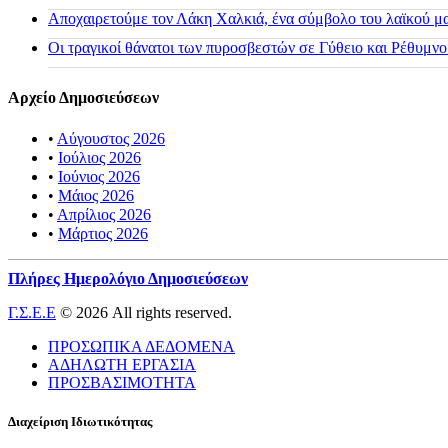
Αποχαιρετούμε τον Λάκη Χαλκιά, ένα σύμβολο του λαϊκού μας
Οι τραγικοί θάνατοι των πυροσβεστών σε Γύθειο και Ρέθυμνο
Αρχείο Δημοσιεύσεων
•
Αύγουστος 2026
•
Ιούλιος 2026
•
Ιούνιος 2026
•
Μάιος 2026
•
Απρίλιος 2026
•
Μάρτιος 2026
Πλήρες Ημερολόγιο Δημοσιεύσεων
Γ.Σ.Ε.Ε
© 2026 All rights reserved.
ΠΡΟΣΩΠΙΚΑ ΔΕΔΟΜΕΝΑ
ΑΔΗΛΩΤΗ ΕΡΓΑΣΙΑ
ΠΡΟΣΒΑΣΙΜΟΤΗΤΑ
Διαχείριση Ιδιωτικότητας