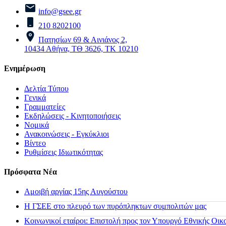
info@gsee.gr
210 8202100
Πατησίων 69 & Αινιάνος 2,
10434 Αθήνα, ΤΘ 3626, ΤΚ 10210
Ενημέρωση
Δελτία Τύπου
Γενικά
Γραμματείες
Εκδηλώσεις - Κινητοποιήσεις
Νομικά
Ανακοινώσεις - Εγκύκλιοι
Βίντεο
Ρυθμίσεις Ιδιωτικότητας
Πρόσφατα Νέα
Αμοιβή αργίας 15ης Αυγούστου
H ΓΣΕΕ στο πλευρό των πυρόπληκτων συμπολιτών μας
Κοινωνικοί εταίροι: Επιστολή προς τον Υπουργό Εθνικής Οικ