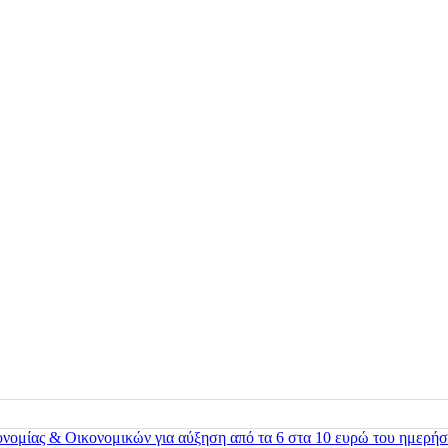
ονομίας & Οικονομικών για αύξηση από τα 6 στα 10 ευρώ του ημερήσ