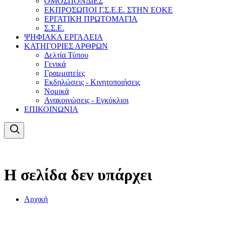
ΟΜΟΣΠΟΝΔΙΕΣ
ΕΚΠΡΟΣΩΠΟΙ Γ.Σ.Ε.Ε. ΣΤΗΝ ΕΟΚΕ
ΕΡΓΑΤΙΚΗ ΠΡΩΤΟΜΑΓΙΑ
Σ.Σ.Ε.
ΨΗΦΙΑΚΑ ΕΡΓΑΛΕΙΑ
ΚΑΤΗΓΟΡΙΕΣ ΑΡΘΡΩΝ
Δελτία Τύπου
Γενικά
Γραμματείες
Εκδηλώσεις - Κινητοποιήσεις
Νομικά
Ανακοινώσεις - Εγκύκλιοι
ΕΠΙΚΟΙΝΩΝΙΑ
Η σελίδα δεν υπάρχει
Αρχική