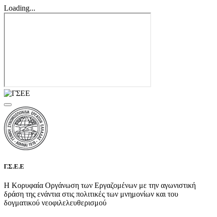
Loading...
Γ.Σ.Ε.Ε
Η Κορυφαία Οργάνωση των Εργαζομένων με την αγωνιστική
δράση της ενάντια στις πολιτικές των μνημονίων και του
δογματικού νεοφιλελευθερισμού