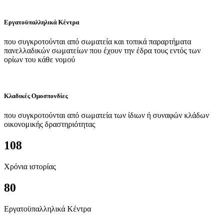
Εργατοϋπαλληλικά Κέντρα
που συγκροτούνται από σωματεία και τοπικά παραρτήματα
πανελλαδικών σωματείων που έχουν την έδρα τους εντός των
ορίων του κάθε νομού
Κλαδικές Ομοσπονδίες
που συγκροτούνται από σωματεία των ίδιων ή συναφών κλάδων
οικονομικής δραστηριότητας
108
Χρόνια ιστορίας
80
Εργατοϋπαλληλικά Κέντρα