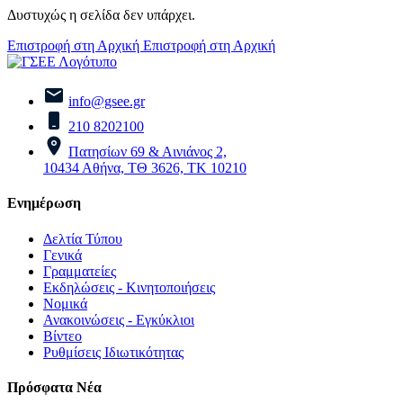
Δυστυχώς η σελίδα δεν υπάρχει.
Επιστροφή στη Αρχική
Επιστροφή στη Αρχική
info@gsee.gr
210 8202100
Πατησίων 69 & Αινιάνος 2,
10434 Αθήνα, ΤΘ 3626, ΤΚ 10210
Ενημέρωση
Δελτία Τύπου
Γενικά
Γραμματείες
Εκδηλώσεις - Κινητοποιήσεις
Νομικά
Ανακοινώσεις - Εγκύκλιοι
Βίντεο
Ρυθμίσεις Ιδιωτικότητας
Πρόσφατα Νέα