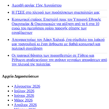
Αμοιβή αργίας 15ης Αυγούστου
H ΓΣΕΕ στο πλευρό των πυρόπληκτων συμπολιτών μας
Κοινωνικοί εταίροι: Επιστολή προς τον Υπουργό Εθνικής
Οικονομίας & Οικονομικών για αύξηση από τα 6 στα 10
ευρώ του ημερήσιου ορίου παροχής σίτισης των
εργαζόμενων
Αποχαιρετούμε τον Λάκη Χαλκιά, ένα σύμβολο του λαϊκού
μας τραγουδιού κι έναν άνθρωπο με βαθιά κοινωνική και
πολιτική συνείδηση
Οι τραγικοί θάνατοι των πυροσβεστών σε Γύθειο και
Ρέθυμνο αναδεικνύουν την ανάγκη γενναίων αποφάσεων από
την πλευρά της πολιτείας
Αρχείο Δημοσιεύσεων
•
Αύγουστος 2026
•
Ιούλιος 2026
•
Ιούνιος 2026
•
Μάιος 2026
•
Απρίλιος 2026