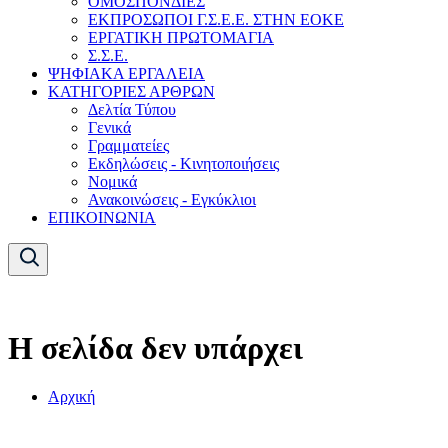
ΟΜΟΣΠΟΝΔΙΕΣ
ΕΚΠΡΟΣΩΠΟΙ Γ.Σ.Ε.Ε. ΣΤΗΝ ΕΟΚΕ
ΕΡΓΑΤΙΚΗ ΠΡΩΤΟΜΑΓΙΑ
Σ.Σ.Ε.
ΨΗΦΙΑΚΑ ΕΡΓΑΛΕΙΑ
ΚΑΤΗΓΟΡΙΕΣ ΑΡΘΡΩΝ
Δελτία Τύπου
Γενικά
Γραμματείες
Εκδηλώσεις - Κινητοποιήσεις
Νομικά
Ανακοινώσεις - Εγκύκλιοι
ΕΠΙΚΟΙΝΩΝΙΑ
Η σελίδα δεν υπάρχει
Αρχική