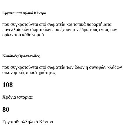
Εργατοϋπαλληλικά Κέντρα
που συγκροτούνται από σωματεία και τοπικά παραρτήματα
πανελλαδικών σωματείων που έχουν την έδρα τους εντός των
ορίων του κάθε νομού
Κλαδικές Ομοσπονδίες
που συγκροτούνται από σωματεία των ίδιων ή συναφών κλάδων
οικονομικής δραστηριότητας
108
Χρόνια ιστορίας
80
Εργατοϋπαλληλικά Κέντρα