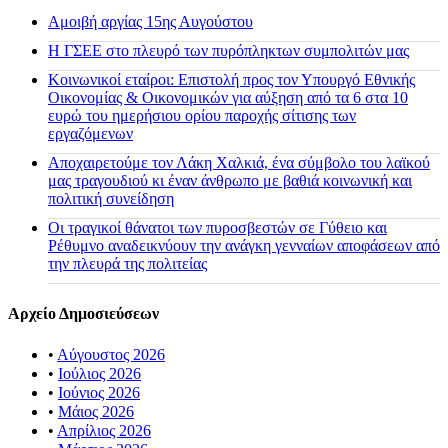
Αμοιβή αργίας 15ης Αυγούστου
H ΓΣΕΕ στο πλευρό των πυρόπληκτων συμπολιτών μας
Κοινωνικοί εταίροι: Επιστολή προς τον Υπουργό Εθνικής
Οικονομίας & Οικονομικών για αύξηση από τα 6 στα 10
ευρώ του ημερήσιου ορίου παροχής σίτισης των
εργαζόμενων
Αποχαιρετούμε τον Λάκη Χαλκιά, ένα σύμβολο του λαϊκού
μας τραγουδιού κι έναν άνθρωπο με βαθιά κοινωνική και
πολιτική συνείδηση
Οι τραγικοί θάνατοι των πυροσβεστών σε Γύθειο και
Ρέθυμνο αναδεικνύουν την ανάγκη γενναίων αποφάσεων από
την πλευρά της πολιτείας
Αρχείο Δημοσιεύσεων
•
Αύγουστος 2026
•
Ιούλιος 2026
•
Ιούνιος 2026
•
Μάιος 2026
•
Απρίλιος 2026