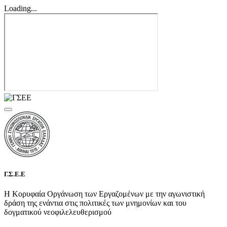
Loading...
Γ.Σ.Ε.Ε
Η Κορυφαία Οργάνωση των Εργαζομένων με την αγωνιστική
δράση της ενάντια στις πολιτικές των μνημονίων και του
δογματικού νεοφιλελευθερισμού