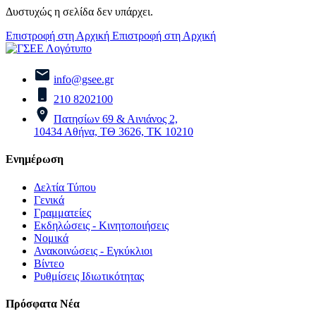
Δυστυχώς η σελίδα δεν υπάρχει.
Επιστροφή στη Αρχική
Επιστροφή στη Αρχική
info@gsee.gr
210 8202100
Πατησίων 69 & Αινιάνος 2,
10434 Αθήνα, ΤΘ 3626, ΤΚ 10210
Ενημέρωση
Δελτία Τύπου
Γενικά
Γραμματείες
Εκδηλώσεις - Κινητοποιήσεις
Νομικά
Ανακοινώσεις - Εγκύκλιοι
Βίντεο
Ρυθμίσεις Ιδιωτικότητας
Πρόσφατα Νέα