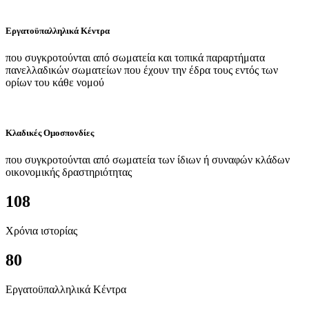
Εργατοϋπαλληλικά Κέντρα
που συγκροτούνται από σωματεία και τοπικά παραρτήματα
πανελλαδικών σωματείων που έχουν την έδρα τους εντός των
ορίων του κάθε νομού
Κλαδικές Ομοσπονδίες
που συγκροτούνται από σωματεία των ίδιων ή συναφών κλάδων
οικονομικής δραστηριότητας
108
Χρόνια ιστορίας
80
Εργατοϋπαλληλικά Κέντρα