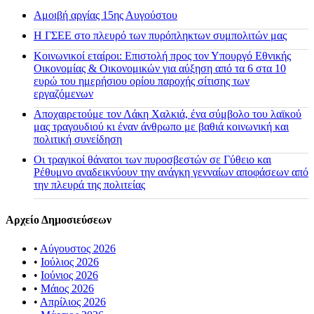
Αμοιβή αργίας 15ης Αυγούστου
H ΓΣΕΕ στο πλευρό των πυρόπληκτων συμπολιτών μας
Κοινωνικοί εταίροι: Επιστολή προς τον Υπουργό Εθνικής
Οικονομίας & Οικονομικών για αύξηση από τα 6 στα 10
ευρώ του ημερήσιου ορίου παροχής σίτισης των
εργαζόμενων
Αποχαιρετούμε τον Λάκη Χαλκιά, ένα σύμβολο του λαϊκού
μας τραγουδιού κι έναν άνθρωπο με βαθιά κοινωνική και
πολιτική συνείδηση
Οι τραγικοί θάνατοι των πυροσβεστών σε Γύθειο και
Ρέθυμνο αναδεικνύουν την ανάγκη γενναίων αποφάσεων από
την πλευρά της πολιτείας
Αρχείο Δημοσιεύσεων
•
Αύγουστος 2026
•
Ιούλιος 2026
•
Ιούνιος 2026
•
Μάιος 2026
•
Απρίλιος 2026