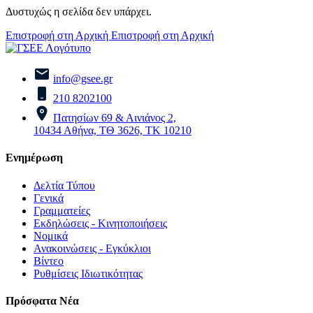
Δυστυχώς η σελίδα δεν υπάρχει.
Επιστροφή στη Αρχική
Επιστροφή στη Αρχική
info@gsee.gr
210 8202100
Πατησίων 69 & Αινιάνος 2,
10434 Αθήνα, ΤΘ 3626, ΤΚ 10210
Ενημέρωση
Δελτία Τύπου
Γενικά
Γραμματείες
Εκδηλώσεις - Κινητοποιήσεις
Νομικά
Ανακοινώσεις - Εγκύκλιοι
Βίντεο
Ρυθμίσεις Ιδιωτικότητας
Πρόσφατα Νέα