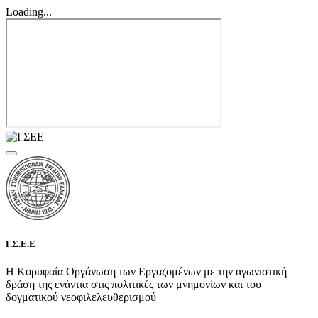
Loading...
Γ.Σ.Ε.Ε
Η Κορυφαία Οργάνωση των Εργαζομένων με την αγωνιστική
δράση της ενάντια στις πολιτικές των μνημονίων και του
δογματικού νεοφιλελευθερισμού