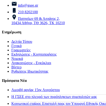
info@gsee.gr
210 8202100
Πατησίων 69 & Αινιάνος 2,
10434 Αθήνα, ΤΘ 3626, ΤΚ 10210
Ενημέρωση
Δελτία Τύπου
Γενικά
Γραμματείες
Εκδηλώσεις - Κινητοποιήσεις
Νομικά
Ανακοινώσεις - Εγκύκλιοι
Βίντεο
Ρυθμίσεις Ιδιωτικότητας
Πρόσφατα Νέα
Αμοιβή αργίας 15ης Αυγούστου
H ΓΣΕΕ στο πλευρό των πυρόπληκτων συμπολιτών μας
Κοινωνικοί εταίροι: Επιστολή προς τον Υπουργό Εθνικής Οικ