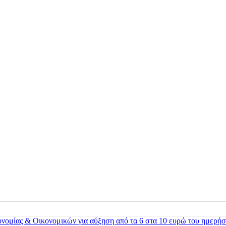
ονομίας & Οικονομικών για αύξηση από τα 6 στα 10 ευρώ του ημερήσ