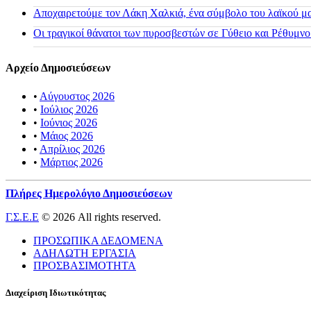
Αποχαιρετούμε τον Λάκη Χαλκιά, ένα σύμβολο του λαϊκού μας
Οι τραγικοί θάνατοι των πυροσβεστών σε Γύθειο και Ρέθυμνο
Αρχείο Δημοσιεύσεων
•
Αύγουστος 2026
•
Ιούλιος 2026
•
Ιούνιος 2026
•
Μάιος 2026
•
Απρίλιος 2026
•
Μάρτιος 2026
Πλήρες Ημερολόγιο Δημοσιεύσεων
Γ.Σ.Ε.Ε
© 2026 All rights reserved.
ΠΡΟΣΩΠΙΚΑ ΔΕΔΟΜΕΝΑ
ΑΔΗΛΩΤΗ ΕΡΓΑΣΙΑ
ΠΡΟΣΒΑΣΙΜΟΤΗΤΑ
Διαχείριση Ιδιωτικότητας