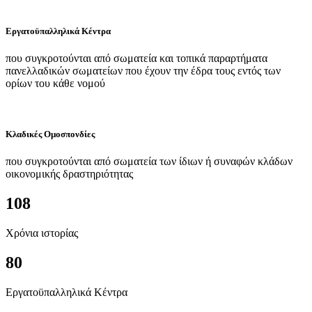
Εργατοϋπαλληλικά Κέντρα
που συγκροτούνται από σωματεία και τοπικά παραρτήματα
πανελλαδικών σωματείων που έχουν την έδρα τους εντός των
ορίων του κάθε νομού
Κλαδικές Ομοσπονδίες
που συγκροτούνται από σωματεία των ίδιων ή συναφών κλάδων
οικονομικής δραστηριότητας
108
Χρόνια ιστορίας
80
Εργατοϋπαλληλικά Κέντρα