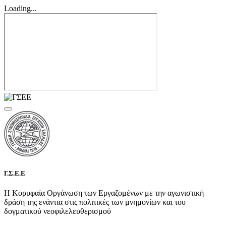
Loading...
Γ.Σ.Ε.Ε
Η Κορυφαία Οργάνωση των Εργαζομένων με την αγωνιστική
δράση της ενάντια στις πολιτικές των μνημονίων και του
δογματικού νεοφιλελευθερισμού