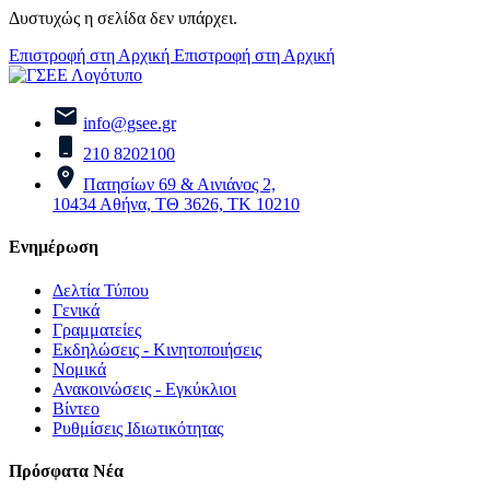
Δυστυχώς η σελίδα δεν υπάρχει.
Επιστροφή στη Αρχική
Επιστροφή στη Αρχική
info@gsee.gr
210 8202100
Πατησίων 69 & Αινιάνος 2,
10434 Αθήνα, ΤΘ 3626, ΤΚ 10210
Ενημέρωση
Δελτία Τύπου
Γενικά
Γραμματείες
Εκδηλώσεις - Κινητοποιήσεις
Νομικά
Ανακοινώσεις - Εγκύκλιοι
Βίντεο
Ρυθμίσεις Ιδιωτικότητας
Πρόσφατα Νέα