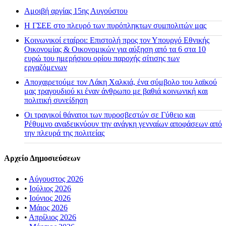
Αμοιβή αργίας 15ης Αυγούστου
H ΓΣΕΕ στο πλευρό των πυρόπληκτων συμπολιτών μας
Κοινωνικοί εταίροι: Επιστολή προς τον Υπουργό Εθνικής
Οικονομίας & Οικονομικών για αύξηση από τα 6 στα 10
ευρώ του ημερήσιου ορίου παροχής σίτισης των
εργαζόμενων
Αποχαιρετούμε τον Λάκη Χαλκιά, ένα σύμβολο του λαϊκού
μας τραγουδιού κι έναν άνθρωπο με βαθιά κοινωνική και
πολιτική συνείδηση
Οι τραγικοί θάνατοι των πυροσβεστών σε Γύθειο και
Ρέθυμνο αναδεικνύουν την ανάγκη γενναίων αποφάσεων από
την πλευρά της πολιτείας
Αρχείο Δημοσιεύσεων
•
Αύγουστος 2026
•
Ιούλιος 2026
•
Ιούνιος 2026
•
Μάιος 2026
•
Απρίλιος 2026