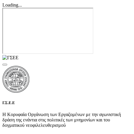
Loading...
Γ.Σ.Ε.Ε
Η Κορυφαία Οργάνωση των Εργαζομένων με την αγωνιστική
δράση της ενάντια στις πολιτικές των μνημονίων και του
δογματικού νεοφιλελευθερισμού