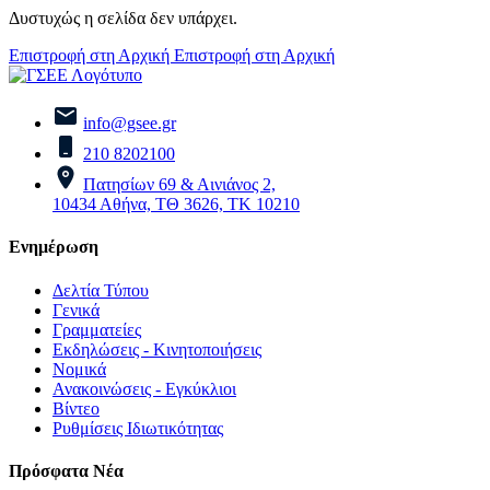
Δυστυχώς η σελίδα δεν υπάρχει.
Επιστροφή στη Αρχική
Επιστροφή στη Αρχική
info@gsee.gr
210 8202100
Πατησίων 69 & Αινιάνος 2,
10434 Αθήνα, ΤΘ 3626, ΤΚ 10210
Ενημέρωση
Δελτία Τύπου
Γενικά
Γραμματείες
Εκδηλώσεις - Κινητοποιήσεις
Νομικά
Ανακοινώσεις - Εγκύκλιοι
Βίντεο
Ρυθμίσεις Ιδιωτικότητας
Πρόσφατα Νέα