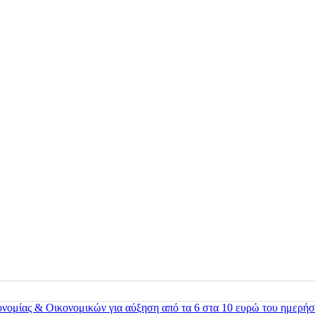
ονομίας & Οικονομικών για αύξηση από τα 6 στα 10 ευρώ του ημερήσ