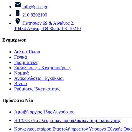
info@gsee.gr
210 8202100
Πατησίων 69 & Αινιάνος 2,
10434 Αθήνα, ΤΘ 3626, ΤΚ 10210
Ενημέρωση
Δελτία Τύπου
Γενικά
Γραμματείες
Εκδηλώσεις - Κινητοποιήσεις
Νομικά
Ανακοινώσεις - Εγκύκλιοι
Βίντεο
Ρυθμίσεις Ιδιωτικότητας
Πρόσφατα Νέα
Αμοιβή αργίας 15ης Αυγούστου
H ΓΣΕΕ στο πλευρό των πυρόπληκτων συμπολιτών μας
Κοινωνικοί εταίροι: Επιστολή προς τον Υπουργό Εθνικής Οικ