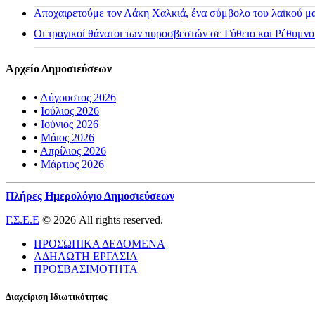
Αποχαιρετούμε τον Λάκη Χαλκιά, ένα σύμβολο του λαϊκού μας
Οι τραγικοί θάνατοι των πυροσβεστών σε Γύθειο και Ρέθυμνο
Αρχείο Δημοσιεύσεων
•
Αύγουστος 2026
•
Ιούλιος 2026
•
Ιούνιος 2026
•
Μάιος 2026
•
Απρίλιος 2026
•
Μάρτιος 2026
Πλήρες Ημερολόγιο Δημοσιεύσεων
Γ.Σ.Ε.Ε
© 2026 All rights reserved.
ΠΡΟΣΩΠΙΚΑ ΔΕΔΟΜΕΝΑ
ΑΔΗΛΩΤΗ ΕΡΓΑΣΙΑ
ΠΡΟΣΒΑΣΙΜΟΤΗΤΑ
Διαχείριση Ιδιωτικότητας