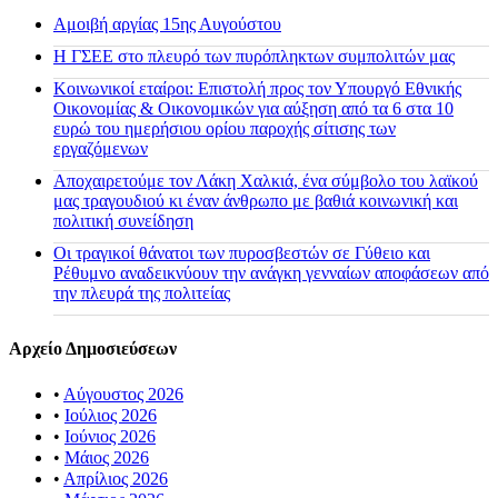
Αμοιβή αργίας 15ης Αυγούστου
H ΓΣΕΕ στο πλευρό των πυρόπληκτων συμπολιτών μας
Κοινωνικοί εταίροι: Επιστολή προς τον Υπουργό Εθνικής
Οικονομίας & Οικονομικών για αύξηση από τα 6 στα 10
ευρώ του ημερήσιου ορίου παροχής σίτισης των
εργαζόμενων
Αποχαιρετούμε τον Λάκη Χαλκιά, ένα σύμβολο του λαϊκού
μας τραγουδιού κι έναν άνθρωπο με βαθιά κοινωνική και
πολιτική συνείδηση
Οι τραγικοί θάνατοι των πυροσβεστών σε Γύθειο και
Ρέθυμνο αναδεικνύουν την ανάγκη γενναίων αποφάσεων από
την πλευρά της πολιτείας
Αρχείο Δημοσιεύσεων
•
Αύγουστος 2026
•
Ιούλιος 2026
•
Ιούνιος 2026
•
Μάιος 2026
•
Απρίλιος 2026