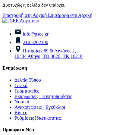
Δυστυχώς η σελίδα δεν υπάρχει.
Επιστροφή στη Αρχική
Επιστροφή στη Αρχική
info@gsee.gr
210 8202100
Πατησίων 69 & Αινιάνος 2,
10434 Αθήνα, ΤΘ 3626, ΤΚ 10210
Ενημέρωση
Δελτία Τύπου
Γενικά
Γραμματείες
Εκδηλώσεις - Κινητοποιήσεις
Νομικά
Ανακοινώσεις - Εγκύκλιοι
Βίντεο
Ρυθμίσεις Ιδιωτικότητας
Πρόσφατα Νέα