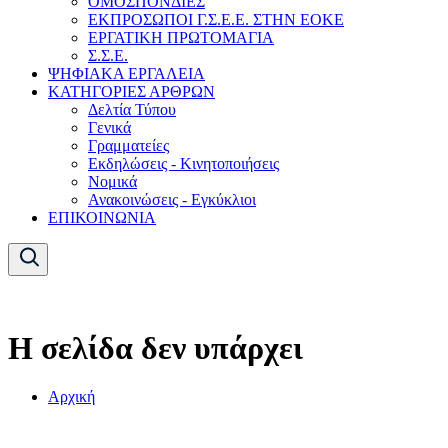
ΟΜΟΣΠΟΝΔΙΕΣ
ΕΚΠΡΟΣΩΠΟΙ Γ.Σ.Ε.Ε. ΣΤΗΝ ΕΟΚΕ
ΕΡΓΑΤΙΚΗ ΠΡΩΤΟΜΑΓΙΑ
Σ.Σ.Ε.
ΨΗΦΙΑΚΑ ΕΡΓΑΛΕΙΑ
ΚΑΤΗΓΟΡΙΕΣ ΑΡΘΡΩΝ
Δελτία Τύπου
Γενικά
Γραμματείες
Εκδηλώσεις - Κινητοποιήσεις
Νομικά
Ανακοινώσεις - Εγκύκλιοι
ΕΠΙΚΟΙΝΩΝΙΑ
Η σελίδα δεν υπάρχει
Αρχική