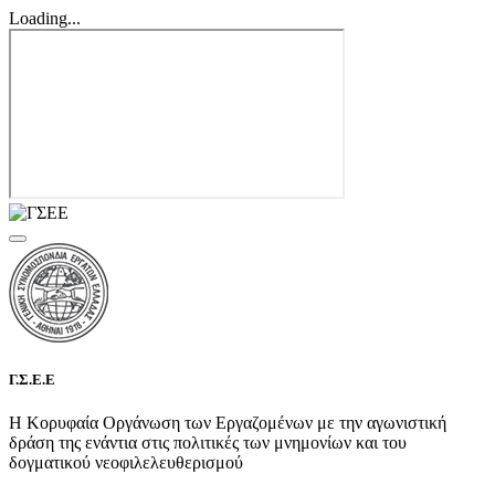
Loading...
Γ.Σ.Ε.Ε
Η Κορυφαία Οργάνωση των Εργαζομένων με την αγωνιστική
δράση της ενάντια στις πολιτικές των μνημονίων και του
δογματικού νεοφιλελευθερισμού