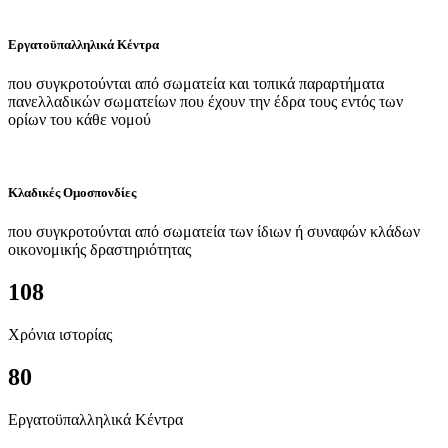
Εργατοϋπαλληλικά Κέντρα
που συγκροτούνται από σωματεία και τοπικά παραρτήματα
πανελλαδικών σωματείων που έχουν την έδρα τους εντός των
ορίων του κάθε νομού
Κλαδικές Ομοσπονδίες
που συγκροτούνται από σωματεία των ίδιων ή συναφών κλάδων
οικονομικής δραστηριότητας
108
Χρόνια ιστορίας
80
Εργατοϋπαλληλικά Κέντρα