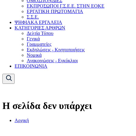
ΟΜΟΣΠΟΝΔΙΕΣ
ΕΚΠΡΟΣΩΠΟΙ Γ.Σ.Ε.Ε. ΣΤΗΝ ΕΟΚΕ
ΕΡΓΑΤΙΚΗ ΠΡΩΤΟΜΑΓΙΑ
Σ.Σ.Ε.
ΨΗΦΙΑΚΑ ΕΡΓΑΛΕΙΑ
ΚΑΤΗΓΟΡΙΕΣ ΑΡΘΡΩΝ
Δελτία Τύπου
Γενικά
Γραμματείες
Εκδηλώσεις - Κινητοποιήσεις
Νομικά
Ανακοινώσεις - Εγκύκλιοι
ΕΠΙΚΟΙΝΩΝΙΑ
Η σελίδα δεν υπάρχει
Αρχική