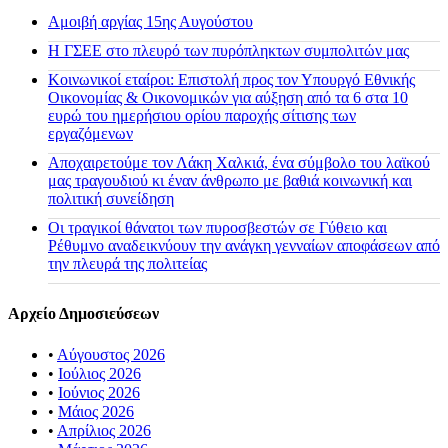
Αμοιβή αργίας 15ης Αυγούστου
H ΓΣΕΕ στο πλευρό των πυρόπληκτων συμπολιτών μας
Κοινωνικοί εταίροι: Επιστολή προς τον Υπουργό Εθνικής
Οικονομίας & Οικονομικών για αύξηση από τα 6 στα 10
ευρώ του ημερήσιου ορίου παροχής σίτισης των
εργαζόμενων
Αποχαιρετούμε τον Λάκη Χαλκιά, ένα σύμβολο του λαϊκού
μας τραγουδιού κι έναν άνθρωπο με βαθιά κοινωνική και
πολιτική συνείδηση
Οι τραγικοί θάνατοι των πυροσβεστών σε Γύθειο και
Ρέθυμνο αναδεικνύουν την ανάγκη γενναίων αποφάσεων από
την πλευρά της πολιτείας
Αρχείο Δημοσιεύσεων
•
Αύγουστος 2026
•
Ιούλιος 2026
•
Ιούνιος 2026
•
Μάιος 2026
•
Απρίλιος 2026