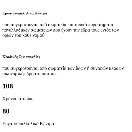
Εργατοϋπαλληλικά Κέντρα
που συγκροτούνται από σωματεία και τοπικά παραρτήματα
πανελλαδικών σωματείων που έχουν την έδρα τους εντός των
ορίων του κάθε νομού
Κλαδικές Ομοσπονδίες
που συγκροτούνται από σωματεία των ίδιων ή συναφών κλάδων
οικονομικής δραστηριότητας
108
Χρόνια ιστορίας
80
Εργατοϋπαλληλικά Κέντρα