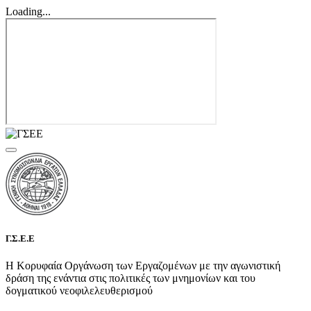
Loading...
Γ.Σ.Ε.Ε
Η Κορυφαία Οργάνωση των Εργαζομένων με την αγωνιστική
δράση της ενάντια στις πολιτικές των μνημονίων και του
δογματικού νεοφιλελευθερισμού