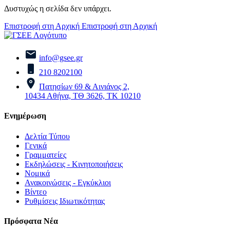
Δυστυχώς η σελίδα δεν υπάρχει.
Επιστροφή στη Αρχική
Επιστροφή στη Αρχική
info@gsee.gr
210 8202100
Πατησίων 69 & Αινιάνος 2,
10434 Αθήνα, ΤΘ 3626, ΤΚ 10210
Ενημέρωση
Δελτία Τύπου
Γενικά
Γραμματείες
Εκδηλώσεις - Κινητοποιήσεις
Νομικά
Ανακοινώσεις - Εγκύκλιοι
Βίντεο
Ρυθμίσεις Ιδιωτικότητας
Πρόσφατα Νέα