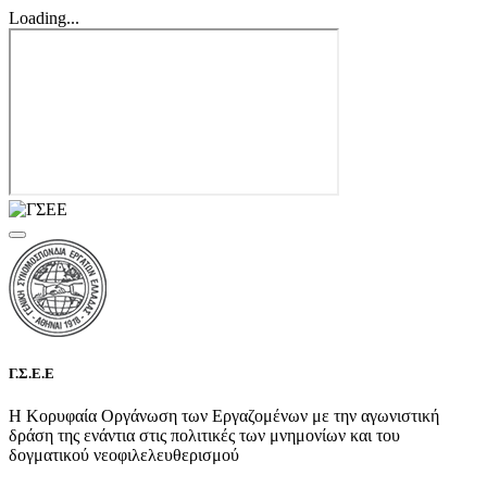
Loading...
Γ.Σ.Ε.Ε
Η Κορυφαία Οργάνωση των Εργαζομένων με την αγωνιστική
δράση της ενάντια στις πολιτικές των μνημονίων και του
δογματικού νεοφιλελευθερισμού