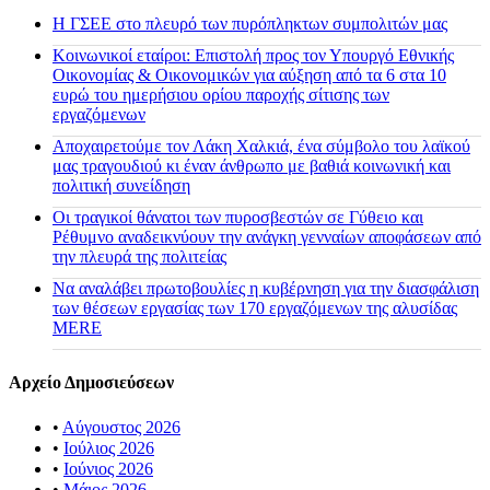
H ΓΣΕΕ στο πλευρό των πυρόπληκτων συμπολιτών μας
Κοινωνικοί εταίροι: Επιστολή προς τον Υπουργό Εθνικής
Οικονομίας & Οικονομικών για αύξηση από τα 6 στα 10
ευρώ του ημερήσιου ορίου παροχής σίτισης των
εργαζόμενων
Αποχαιρετούμε τον Λάκη Χαλκιά, ένα σύμβολο του λαϊκού
μας τραγουδιού κι έναν άνθρωπο με βαθιά κοινωνική και
πολιτική συνείδηση
Οι τραγικοί θάνατοι των πυροσβεστών σε Γύθειο και
Ρέθυμνο αναδεικνύουν την ανάγκη γενναίων αποφάσεων από
την πλευρά της πολιτείας
Να αναλάβει πρωτοβουλίες η κυβέρνηση για την διασφάλιση
των θέσεων εργασίας των 170 εργαζόμενων της αλυσίδας
MERE
Αρχείο Δημοσιεύσεων
•
Αύγουστος 2026
•
Ιούλιος 2026
•
Ιούνιος 2026
•
Μάιος 2026