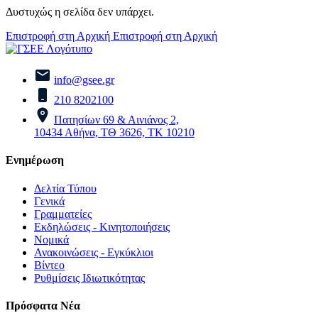
Δυστυχώς η σελίδα δεν υπάρχει.
Επιστροφή στη Αρχική
Επιστροφή στη Αρχική
info@gsee.gr
210 8202100
Πατησίων 69 & Αινιάνος 2,
10434 Αθήνα, ΤΘ 3626, ΤΚ 10210
Ενημέρωση
Δελτία Τύπου
Γενικά
Γραμματείες
Εκδηλώσεις - Κινητοποιήσεις
Νομικά
Ανακοινώσεις - Εγκύκλιοι
Βίντεο
Ρυθμίσεις Ιδιωτικότητας
Πρόσφατα Νέα