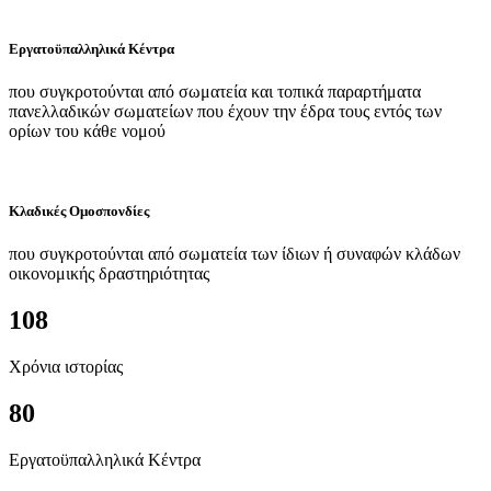
Εργατοϋπαλληλικά Κέντρα
που συγκροτούνται από σωματεία και τοπικά παραρτήματα
πανελλαδικών σωματείων που έχουν την έδρα τους εντός των
ορίων του κάθε νομού
Κλαδικές Ομοσπονδίες
που συγκροτούνται από σωματεία των ίδιων ή συναφών κλάδων
οικονομικής δραστηριότητας
108
Χρόνια ιστορίας
80
Εργατοϋπαλληλικά Κέντρα