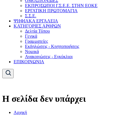
ΟΜΟΣΠΟΝΔΙΕΣ
ΕΚΠΡΟΣΩΠΟΙ Γ.Σ.Ε.Ε. ΣΤΗΝ ΕΟΚΕ
ΕΡΓΑΤΙΚΗ ΠΡΩΤΟΜΑΓΙΑ
Σ.Σ.Ε.
ΨΗΦΙΑΚΑ ΕΡΓΑΛΕΙΑ
ΚΑΤΗΓΟΡΙΕΣ ΑΡΘΡΩΝ
Δελτία Τύπου
Γενικά
Γραμματείες
Εκδηλώσεις - Κινητοποιήσεις
Νομικά
Ανακοινώσεις - Εγκύκλιοι
ΕΠΙΚΟΙΝΩΝΙΑ
Η σελίδα δεν υπάρχει
Αρχική