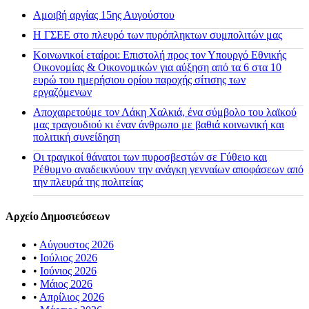
Αμοιβή αργίας 15ης Αυγούστου
H ΓΣΕΕ στο πλευρό των πυρόπληκτων συμπολιτών μας
Κοινωνικοί εταίροι: Επιστολή προς τον Υπουργό Εθνικής
Οικονομίας & Οικονομικών για αύξηση από τα 6 στα 10
ευρώ του ημερήσιου ορίου παροχής σίτισης των
εργαζόμενων
Αποχαιρετούμε τον Λάκη Χαλκιά, ένα σύμβολο του λαϊκού
μας τραγουδιού κι έναν άνθρωπο με βαθιά κοινωνική και
πολιτική συνείδηση
Οι τραγικοί θάνατοι των πυροσβεστών σε Γύθειο και
Ρέθυμνο αναδεικνύουν την ανάγκη γενναίων αποφάσεων από
την πλευρά της πολιτείας
Αρχείο Δημοσιεύσεων
•
Αύγουστος 2026
•
Ιούλιος 2026
•
Ιούνιος 2026
•
Μάιος 2026
•
Απρίλιος 2026