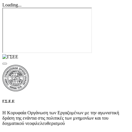
Loading...
Γ.Σ.Ε.Ε
Η Κορυφαία Οργάνωση των Εργαζομένων με την αγωνιστική
δράση της ενάντια στις πολιτικές των μνημονίων και του
δογματικού νεοφιλελευθερισμού