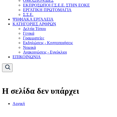
ΟΜΟΣΠΟΝΔΙΕΣ
ΕΚΠΡΟΣΩΠΟΙ Γ.Σ.Ε.Ε. ΣΤΗΝ ΕΟΚΕ
ΕΡΓΑΤΙΚΗ ΠΡΩΤΟΜΑΓΙΑ
Σ.Σ.Ε.
ΨΗΦΙΑΚΑ ΕΡΓΑΛΕΙΑ
ΚΑΤΗΓΟΡΙΕΣ ΑΡΘΡΩΝ
Δελτία Τύπου
Γενικά
Γραμματείες
Εκδηλώσεις - Κινητοποιήσεις
Νομικά
Ανακοινώσεις - Εγκύκλιοι
ΕΠΙΚΟΙΝΩΝΙΑ
Η σελίδα δεν υπάρχει
Αρχική