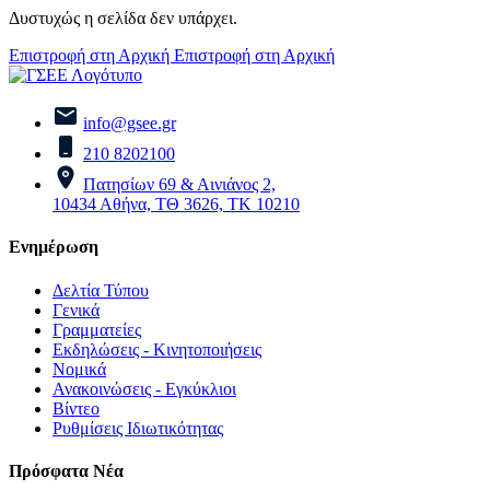
Δυστυχώς η σελίδα δεν υπάρχει.
Επιστροφή στη Αρχική
Επιστροφή στη Αρχική
info@gsee.gr
210 8202100
Πατησίων 69 & Αινιάνος 2,
10434 Αθήνα, ΤΘ 3626, ΤΚ 10210
Ενημέρωση
Δελτία Τύπου
Γενικά
Γραμματείες
Εκδηλώσεις - Κινητοποιήσεις
Νομικά
Ανακοινώσεις - Εγκύκλιοι
Βίντεο
Ρυθμίσεις Ιδιωτικότητας
Πρόσφατα Νέα