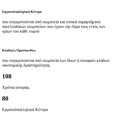
Εργατοϋπαλληλικά Κέντρα
που συγκροτούνται από σωματεία και τοπικά παραρτήματα
πανελλαδικών σωματείων που έχουν την έδρα τους εντός των
ορίων του κάθε νομού
Κλαδικές Ομοσπονδίες
που συγκροτούνται από σωματεία των ίδιων ή συναφών κλάδων
οικονομικής δραστηριότητας
108
Χρόνια ιστορίας
80
Εργατοϋπαλληλικά Κέντρα