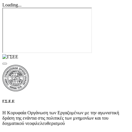
Loading...
Γ.Σ.Ε.Ε
Η Κορυφαία Οργάνωση των Εργαζομένων με την αγωνιστική
δράση της ενάντια στις πολιτικές των μνημονίων και του
δογματικού νεοφιλελευθερισμού