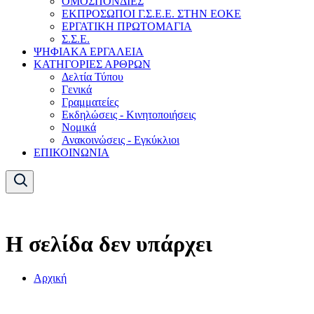
ΟΜΟΣΠΟΝΔΙΕΣ
ΕΚΠΡΟΣΩΠΟΙ Γ.Σ.Ε.Ε. ΣΤΗΝ ΕΟΚΕ
ΕΡΓΑΤΙΚΗ ΠΡΩΤΟΜΑΓΙΑ
Σ.Σ.Ε.
ΨΗΦΙΑΚΑ ΕΡΓΑΛΕΙΑ
ΚΑΤΗΓΟΡΙΕΣ ΑΡΘΡΩΝ
Δελτία Τύπου
Γενικά
Γραμματείες
Εκδηλώσεις - Κινητοποιήσεις
Νομικά
Ανακοινώσεις - Εγκύκλιοι
ΕΠΙΚΟΙΝΩΝΙΑ
Η σελίδα δεν υπάρχει
Αρχική