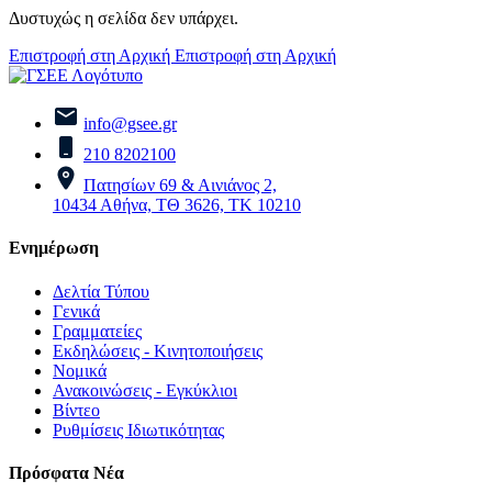
Δυστυχώς η σελίδα δεν υπάρχει.
Επιστροφή στη Αρχική
Επιστροφή στη Αρχική
info@gsee.gr
210 8202100
Πατησίων 69 & Αινιάνος 2,
10434 Αθήνα, ΤΘ 3626, ΤΚ 10210
Ενημέρωση
Δελτία Τύπου
Γενικά
Γραμματείες
Εκδηλώσεις - Κινητοποιήσεις
Νομικά
Ανακοινώσεις - Εγκύκλιοι
Βίντεο
Ρυθμίσεις Ιδιωτικότητας
Πρόσφατα Νέα