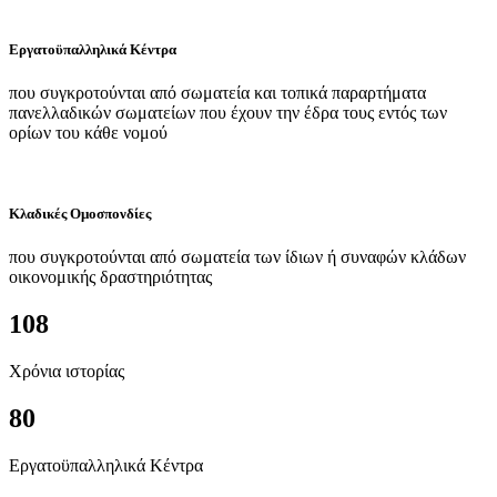
Εργατοϋπαλληλικά Κέντρα
που συγκροτούνται από σωματεία και τοπικά παραρτήματα
πανελλαδικών σωματείων που έχουν την έδρα τους εντός των
ορίων του κάθε νομού
Κλαδικές Ομοσπονδίες
που συγκροτούνται από σωματεία των ίδιων ή συναφών κλάδων
οικονομικής δραστηριότητας
108
Χρόνια ιστορίας
80
Εργατοϋπαλληλικά Κέντρα