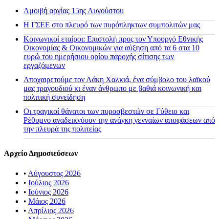
Αμοιβή αργίας 15ης Αυγούστου
H ΓΣΕΕ στο πλευρό των πυρόπληκτων συμπολιτών μας
Κοινωνικοί εταίροι: Επιστολή προς τον Υπουργό Εθνικής
Οικονομίας & Οικονομικών για αύξηση από τα 6 στα 10
ευρώ του ημερήσιου ορίου παροχής σίτισης των
εργαζόμενων
Αποχαιρετούμε τον Λάκη Χαλκιά, ένα σύμβολο του λαϊκού
μας τραγουδιού κι έναν άνθρωπο με βαθιά κοινωνική και
πολιτική συνείδηση
Οι τραγικοί θάνατοι των πυροσβεστών σε Γύθειο και
Ρέθυμνο αναδεικνύουν την ανάγκη γενναίων αποφάσεων από
την πλευρά της πολιτείας
Αρχείο Δημοσιεύσεων
•
Αύγουστος 2026
•
Ιούλιος 2026
•
Ιούνιος 2026
•
Μάιος 2026
•
Απρίλιος 2026