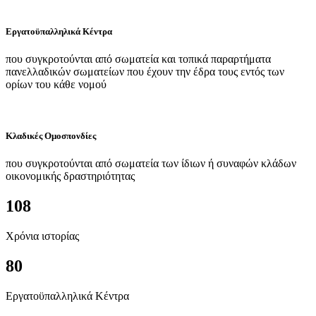
Εργατοϋπαλληλικά Κέντρα
που συγκροτούνται από σωματεία και τοπικά παραρτήματα
πανελλαδικών σωματείων που έχουν την έδρα τους εντός των
ορίων του κάθε νομού
Κλαδικές Ομοσπονδίες
που συγκροτούνται από σωματεία των ίδιων ή συναφών κλάδων
οικονομικής δραστηριότητας
108
Χρόνια ιστορίας
80
Εργατοϋπαλληλικά Κέντρα