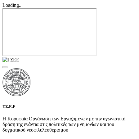
Loading...
Γ.Σ.Ε.Ε
Η Κορυφαία Οργάνωση των Εργαζομένων με την αγωνιστική
δράση της ενάντια στις πολιτικές των μνημονίων και του
δογματικού νεοφιλελευθερισμού