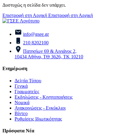
Δυστυχώς η σελίδα δεν υπάρχει.
Επιστροφή στη Αρχική
Επιστροφή στη Αρχική
info@gsee.gr
210 8202100
Πατησίων 69 & Αινιάνος 2,
10434 Αθήνα, ΤΘ 3626, ΤΚ 10210
Ενημέρωση
Δελτία Τύπου
Γενικά
Γραμματείες
Εκδηλώσεις - Κινητοποιήσεις
Νομικά
Ανακοινώσεις - Εγκύκλιοι
Βίντεο
Ρυθμίσεις Ιδιωτικότητας
Πρόσφατα Νέα