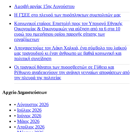
Αμοιβή αργίας 15ης Αυγούστου
H ΓΣΕΕ στο πλευρό των πυρόπληκτων συμπολιτών μας
Κοινωνικοί εταίροι: Επιστολή προς τον Υπουργό Εθνικής
Οικονομίας & Οικονομικών για αύξηση από τα 6 στα 10
ευρώ του ημερήσιου ορίου παροχής σίτισης των
εργαζόμενων
Αποχαιρετούμε τον Λάκη Χαλκιά, ένα σύμβολο του λαϊκού
μας τραγουδιού κι έναν άνθρωπο με βαθιά κοινωνική και
πολιτική συνείδηση
Οι τραγικοί θάνατοι των πυροσβεστών σε Γύθειο και
Ρέθυμνο αναδεικνύουν την ανάγκη γενναίων αποφάσεων από
την πλευρά της πολιτείας
Αρχείο Δημοσιεύσεων
•
Αύγουστος 2026
•
Ιούλιος 2026
•
Ιούνιος 2026
•
Μάιος 2026
•
Απρίλιος 2026