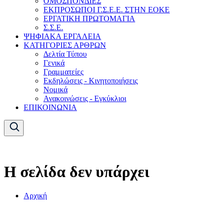
ΟΜΟΣΠΟΝΔΙΕΣ
ΕΚΠΡΟΣΩΠΟΙ Γ.Σ.Ε.Ε. ΣΤΗΝ ΕΟΚΕ
ΕΡΓΑΤΙΚΗ ΠΡΩΤΟΜΑΓΙΑ
Σ.Σ.Ε.
ΨΗΦΙΑΚΑ ΕΡΓΑΛΕΙΑ
ΚΑΤΗΓΟΡΙΕΣ ΑΡΘΡΩΝ
Δελτία Τύπου
Γενικά
Γραμματείες
Εκδηλώσεις - Κινητοποιήσεις
Νομικά
Ανακοινώσεις - Εγκύκλιοι
ΕΠΙΚΟΙΝΩΝΙΑ
Η σελίδα δεν υπάρχει
Αρχική