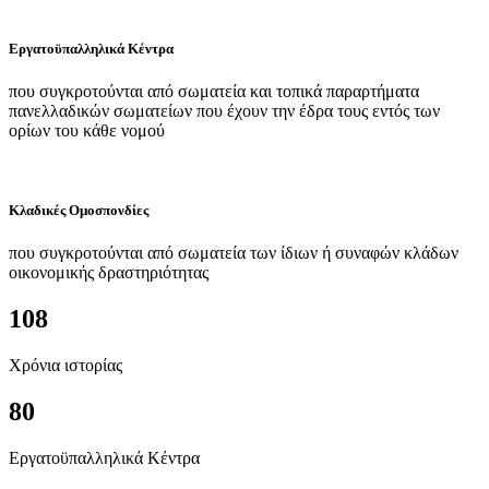
Εργατοϋπαλληλικά Κέντρα
που συγκροτούνται από σωματεία και τοπικά παραρτήματα
πανελλαδικών σωματείων που έχουν την έδρα τους εντός των
ορίων του κάθε νομού
Κλαδικές Ομοσπονδίες
που συγκροτούνται από σωματεία των ίδιων ή συναφών κλάδων
οικονομικής δραστηριότητας
108
Χρόνια ιστορίας
80
Εργατοϋπαλληλικά Κέντρα