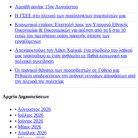
Αμοιβή αργίας 15ης Αυγούστου
H ΓΣΕΕ στο πλευρό των πυρόπληκτων συμπολιτών μας
Κοινωνικοί εταίροι: Επιστολή προς τον Υπουργό Εθνικής
Οικονομίας & Οικονομικών για αύξηση από τα 6 στα 10
ευρώ του ημερήσιου ορίου παροχής σίτισης των
εργαζόμενων
Αποχαιρετούμε τον Λάκη Χαλκιά, ένα σύμβολο του λαϊκού
μας τραγουδιού κι έναν άνθρωπο με βαθιά κοινωνική και
πολιτική συνείδηση
Οι τραγικοί θάνατοι των πυροσβεστών σε Γύθειο και
Ρέθυμνο αναδεικνύουν την ανάγκη γενναίων αποφάσεων από
την πλευρά της πολιτείας
Αρχείο Δημοσιεύσεων
•
Αύγουστος 2026
•
Ιούλιος 2026
•
Ιούνιος 2026
•
Μάιος 2026
•
Απρίλιος 2026