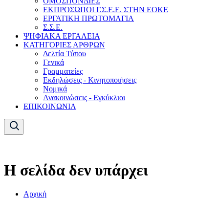
ΟΜΟΣΠΟΝΔΙΕΣ
ΕΚΠΡΟΣΩΠΟΙ Γ.Σ.Ε.Ε. ΣΤΗΝ ΕΟΚΕ
ΕΡΓΑΤΙΚΗ ΠΡΩΤΟΜΑΓΙΑ
Σ.Σ.Ε.
ΨΗΦΙΑΚΑ ΕΡΓΑΛΕΙΑ
ΚΑΤΗΓΟΡΙΕΣ ΑΡΘΡΩΝ
Δελτία Τύπου
Γενικά
Γραμματείες
Εκδηλώσεις - Κινητοποιήσεις
Νομικά
Ανακοινώσεις - Εγκύκλιοι
ΕΠΙΚΟΙΝΩΝΙΑ
Η σελίδα δεν υπάρχει
Αρχική