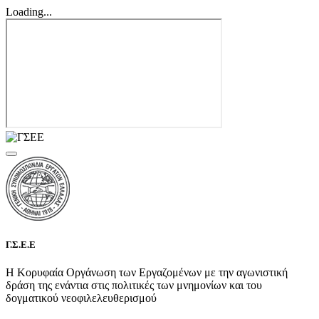
Loading...
Γ.Σ.Ε.Ε
Η Κορυφαία Οργάνωση των Εργαζομένων με την αγωνιστική
δράση της ενάντια στις πολιτικές των μνημονίων και του
δογματικού νεοφιλελευθερισμού