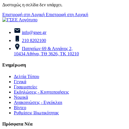
Δυστυχώς η σελίδα δεν υπάρχει.
Επιστροφή στη Αρχική
Επιστροφή στη Αρχική
info@gsee.gr
210 8202100
Πατησίων 69 & Αινιάνος 2,
10434 Αθήνα, ΤΘ 3626, ΤΚ 10210
Ενημέρωση
Δελτία Τύπου
Γενικά
Γραμματείες
Εκδηλώσεις - Κινητοποιήσεις
Νομικά
Ανακοινώσεις - Εγκύκλιοι
Βίντεο
Ρυθμίσεις Ιδιωτικότητας
Πρόσφατα Νέα