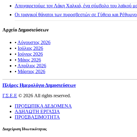
Αποχαιρετούμε τον Λάκη Χαλκιά, ένα σύμβολο του λαϊκού μας
Οι τραγικοί θάνατοι των πυροσβεστών σε Γύθειο και Ρέθυμνο
Αρχείο Δημοσιεύσεων
•
Αύγουστος 2026
•
Ιούλιος 2026
•
Ιούνιος 2026
•
Μάιος 2026
•
Απρίλιος 2026
•
Μάρτιος 2026
Πλήρες Ημερολόγιο Δημοσιεύσεων
Γ.Σ.Ε.Ε
© 2026 All rights reserved.
ΠΡΟΣΩΠΙΚΑ ΔΕΔΟΜΕΝΑ
ΑΔΗΛΩΤΗ ΕΡΓΑΣΙΑ
ΠΡΟΣΒΑΣΙΜΟΤΗΤΑ
Διαχείριση Ιδιωτικότητας