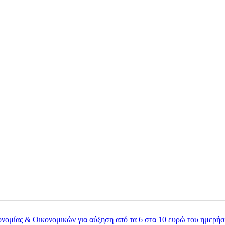
ονομίας & Οικονομικών για αύξηση από τα 6 στα 10 ευρώ του ημερήσ