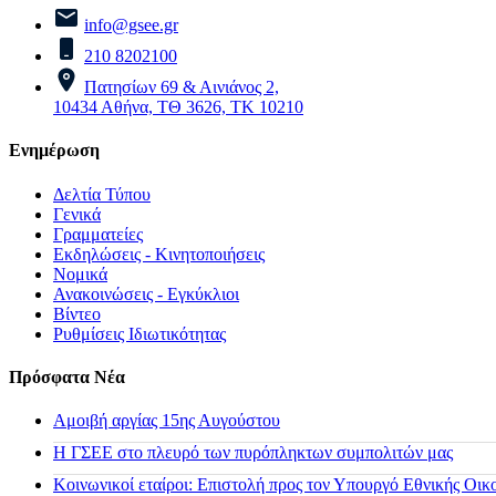
info@gsee.gr
210 8202100
Πατησίων 69 & Αινιάνος 2,
10434 Αθήνα, ΤΘ 3626, ΤΚ 10210
Ενημέρωση
Δελτία Τύπου
Γενικά
Γραμματείες
Εκδηλώσεις - Κινητοποιήσεις
Νομικά
Ανακοινώσεις - Εγκύκλιοι
Βίντεο
Ρυθμίσεις Ιδιωτικότητας
Πρόσφατα Νέα
Αμοιβή αργίας 15ης Αυγούστου
H ΓΣΕΕ στο πλευρό των πυρόπληκτων συμπολιτών μας
Κοινωνικοί εταίροι: Επιστολή προς τον Υπουργό Εθνικής Οικ