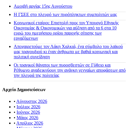
Αμοιβή αργίας 15ης Αυγούστου
H ΓΣΕΕ στο πλευρό των πυρόπληκτων συμπολιτών μας
Κοινωνικοί εταίροι: Επιστολή προς τον Υπουργό Εθνικής
Οικονομίας & Οικονομικών για αύξηση από τα 6 στα 10
ευρώ του ημερήσιου ορίου παροχής σίτισης των
εργαζόμενων
Αποχαιρετούμε τον Λάκη Χαλκιά, ένα σύμβολο του λαϊκού
μας τραγουδιού κι έναν άνθρωπο με βαθιά κοινωνική και
πολιτική συνείδηση
Οι τραγικοί θάνατοι των πυροσβεστών σε Γύθειο και
Ρέθυμνο αναδεικνύουν την ανάγκη γενναίων αποφάσεων από
την πλευρά της πολιτείας
Αρχείο Δημοσιεύσεων
•
Αύγουστος 2026
•
Ιούλιος 2026
•
Ιούνιος 2026
•
Μάιος 2026
•
Απρίλιος 2026