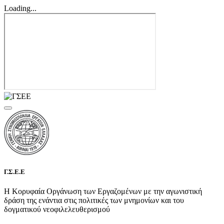
Loading...
Γ.Σ.Ε.Ε
Η Κορυφαία Οργάνωση των Εργαζομένων με την αγωνιστική
δράση της ενάντια στις πολιτικές των μνημονίων και του
δογματικού νεοφιλελευθερισμού