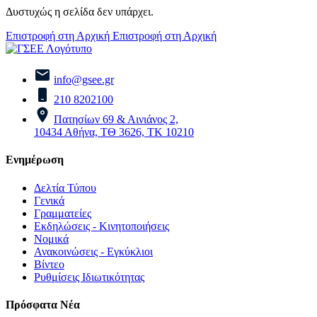
Δυστυχώς η σελίδα δεν υπάρχει.
Επιστροφή στη Αρχική
Επιστροφή στη Αρχική
info@gsee.gr
210 8202100
Πατησίων 69 & Αινιάνος 2,
10434 Αθήνα, ΤΘ 3626, ΤΚ 10210
Ενημέρωση
Δελτία Τύπου
Γενικά
Γραμματείες
Εκδηλώσεις - Κινητοποιήσεις
Νομικά
Ανακοινώσεις - Εγκύκλιοι
Βίντεο
Ρυθμίσεις Ιδιωτικότητας
Πρόσφατα Νέα