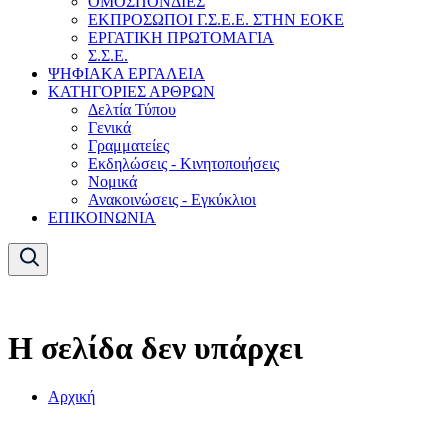
ΟΜΟΣΠΟΝΔΙΕΣ
ΕΚΠΡΟΣΩΠΟΙ Γ.Σ.Ε.Ε. ΣΤΗΝ ΕΟΚΕ
ΕΡΓΑΤΙΚΗ ΠΡΩΤΟΜΑΓΙΑ
Σ.Σ.Ε.
ΨΗΦΙΑΚΑ ΕΡΓΑΛΕΙΑ
ΚΑΤΗΓΟΡΙΕΣ ΑΡΘΡΩΝ
Δελτία Τύπου
Γενικά
Γραμματείες
Εκδηλώσεις - Κινητοποιήσεις
Νομικά
Ανακοινώσεις - Εγκύκλιοι
ΕΠΙΚΟΙΝΩΝΙΑ
Η σελίδα δεν υπάρχει
Αρχική