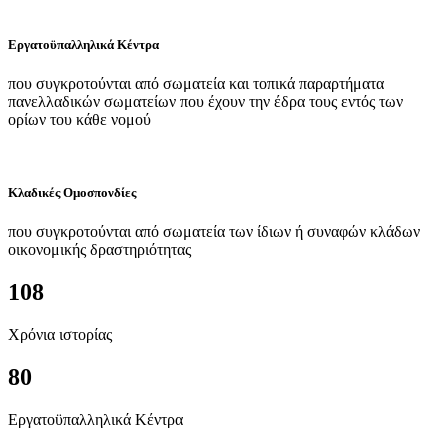
Εργατοϋπαλληλικά Κέντρα
που συγκροτούνται από σωματεία και τοπικά παραρτήματα
πανελλαδικών σωματείων που έχουν την έδρα τους εντός των
ορίων του κάθε νομού
Κλαδικές Ομοσπονδίες
που συγκροτούνται από σωματεία των ίδιων ή συναφών κλάδων
οικονομικής δραστηριότητας
108
Χρόνια ιστορίας
80
Εργατοϋπαλληλικά Κέντρα