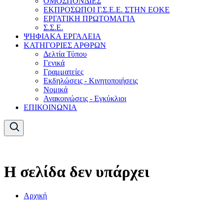
ΟΜΟΣΠΟΝΔΙΕΣ
ΕΚΠΡΟΣΩΠΟΙ Γ.Σ.Ε.Ε. ΣΤΗΝ ΕΟΚΕ
ΕΡΓΑΤΙΚΗ ΠΡΩΤΟΜΑΓΙΑ
Σ.Σ.Ε.
ΨΗΦΙΑΚΑ ΕΡΓΑΛΕΙΑ
ΚΑΤΗΓΟΡΙΕΣ ΑΡΘΡΩΝ
Δελτία Τύπου
Γενικά
Γραμματείες
Εκδηλώσεις - Κινητοποιήσεις
Νομικά
Ανακοινώσεις - Εγκύκλιοι
ΕΠΙΚΟΙΝΩΝΙΑ
Η σελίδα δεν υπάρχει
Αρχική