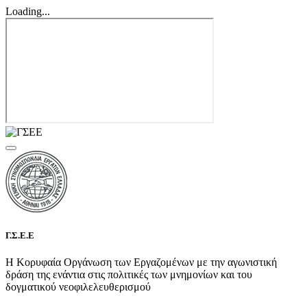
Loading...
Γ.Σ.Ε.Ε
Η Κορυφαία Οργάνωση των Εργαζομένων με την αγωνιστική
δράση της ενάντια στις πολιτικές των μνημονίων και του
δογματικού νεοφιλελευθερισμού