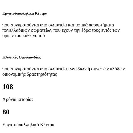
Εργατοϋπαλληλικά Κέντρα
που συγκροτούνται από σωματεία και τοπικά παραρτήματα
πανελλαδικών σωματείων που έχουν την έδρα τους εντός των
ορίων του κάθε νομού
Κλαδικές Ομοσπονδίες
που συγκροτούνται από σωματεία των ίδιων ή συναφών κλάδων
οικονομικής δραστηριότητας
108
Χρόνια ιστορίας
80
Εργατοϋπαλληλικά Κέντρα