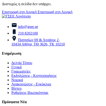
Δυστυχώς η σελίδα δεν υπάρχει.
Επιστροφή στη Αρχική
Επιστροφή στη Αρχική
info@gsee.gr
210 8202100
Πατησίων 69 & Αινιάνος 2,
10434 Αθήνα, ΤΘ 3626, ΤΚ 10210
Ενημέρωση
Δελτία Τύπου
Γενικά
Γραμματείες
Εκδηλώσεις - Κινητοποιήσεις
Νομικά
Ανακοινώσεις - Εγκύκλιοι
Βίντεο
Ρυθμίσεις Ιδιωτικότητας
Πρόσφατα Νέα