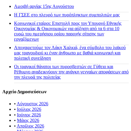
Αμοιβή αργίας 15ης Αυγούστου
H ΓΣΕΕ στο πλευρό των πυρόπληκτων συμπολιτών μας
Κοινωνικοί εταίροι: Επιστολή προς τον Υπουργό Εθνικής
Οικονομίας & Οικονομικών για αύξηση από τα 6 στα 10
ευρώ του ημερήσιου ορίου παροχής σίτισης των
εργαζόμενων
Αποχαιρετούμε τον Λάκη Χαλκιά, ένα σύμβολο του λαϊκού
μας τραγουδιού κι έναν άνθρωπο με βαθιά κοινωνική και
πολιτική συνείδηση
Οι τραγικοί θάνατοι των πυροσβεστών σε Γύθειο και
Ρέθυμνο αναδεικνύουν την ανάγκη γενναίων αποφάσεων από
την πλευρά της πολιτείας
Αρχείο Δημοσιεύσεων
•
Αύγουστος 2026
•
Ιούλιος 2026
•
Ιούνιος 2026
•
Μάιος 2026
•
Απρίλιος 2026