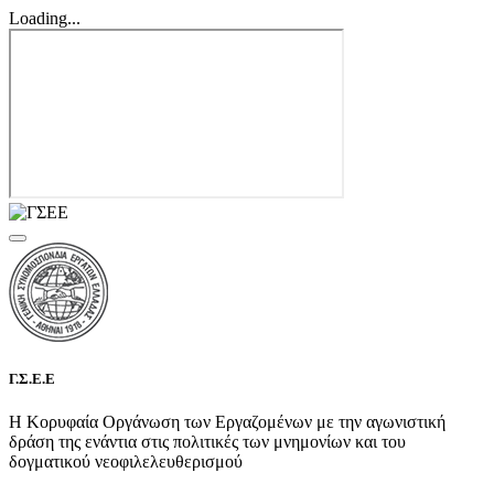
Loading...
Γ.Σ.Ε.Ε
Η Κορυφαία Οργάνωση των Εργαζομένων με την αγωνιστική
δράση της ενάντια στις πολιτικές των μνημονίων και του
δογματικού νεοφιλελευθερισμού