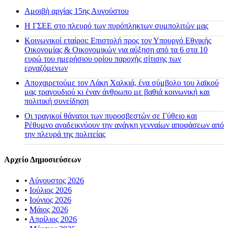
Αμοιβή αργίας 15ης Αυγούστου
H ΓΣΕΕ στο πλευρό των πυρόπληκτων συμπολιτών μας
Κοινωνικοί εταίροι: Επιστολή προς τον Υπουργό Εθνικής
Οικονομίας & Οικονομικών για αύξηση από τα 6 στα 10
ευρώ του ημερήσιου ορίου παροχής σίτισης των
εργαζόμενων
Αποχαιρετούμε τον Λάκη Χαλκιά, ένα σύμβολο του λαϊκού
μας τραγουδιού κι έναν άνθρωπο με βαθιά κοινωνική και
πολιτική συνείδηση
Οι τραγικοί θάνατοι των πυροσβεστών σε Γύθειο και
Ρέθυμνο αναδεικνύουν την ανάγκη γενναίων αποφάσεων από
την πλευρά της πολιτείας
Αρχείο Δημοσιεύσεων
•
Αύγουστος 2026
•
Ιούλιος 2026
•
Ιούνιος 2026
•
Μάιος 2026
•
Απρίλιος 2026