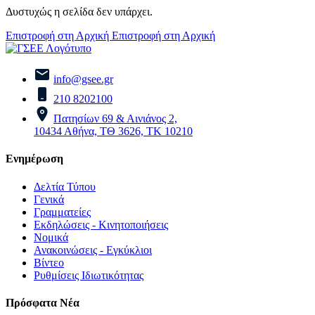
Δυστυχώς η σελίδα δεν υπάρχει.
Επιστροφή στη Αρχική
Επιστροφή στη Αρχική
info@gsee.gr
210 8202100
Πατησίων 69 & Αινιάνος 2,
10434 Αθήνα, ΤΘ 3626, ΤΚ 10210
Ενημέρωση
Δελτία Τύπου
Γενικά
Γραμματείες
Εκδηλώσεις - Κινητοποιήσεις
Νομικά
Ανακοινώσεις - Εγκύκλιοι
Βίντεο
Ρυθμίσεις Ιδιωτικότητας
Πρόσφατα Νέα