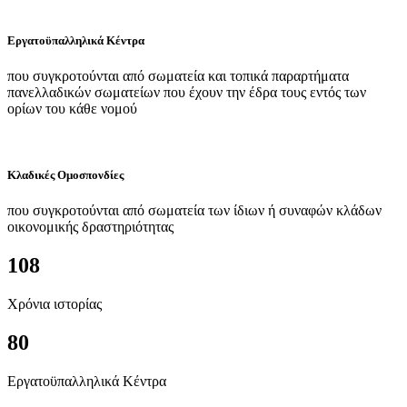
Εργατοϋπαλληλικά Κέντρα
που συγκροτούνται από σωματεία και τοπικά παραρτήματα
πανελλαδικών σωματείων που έχουν την έδρα τους εντός των
ορίων του κάθε νομού
Κλαδικές Ομοσπονδίες
που συγκροτούνται από σωματεία των ίδιων ή συναφών κλάδων
οικονομικής δραστηριότητας
108
Χρόνια ιστορίας
80
Εργατοϋπαλληλικά Κέντρα