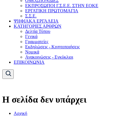
ΟΜΟΣΠΟΝΔΙΕΣ
ΕΚΠΡΟΣΩΠΟΙ Γ.Σ.Ε.Ε. ΣΤΗΝ ΕΟΚΕ
ΕΡΓΑΤΙΚΗ ΠΡΩΤΟΜΑΓΙΑ
Σ.Σ.Ε.
ΨΗΦΙΑΚΑ ΕΡΓΑΛΕΙΑ
ΚΑΤΗΓΟΡΙΕΣ ΑΡΘΡΩΝ
Δελτία Τύπου
Γενικά
Γραμματείες
Εκδηλώσεις - Κινητοποιήσεις
Νομικά
Ανακοινώσεις - Εγκύκλιοι
ΕΠΙΚΟΙΝΩΝΙΑ
Η σελίδα δεν υπάρχει
Αρχική