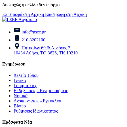
Δυστυχώς η σελίδα δεν υπάρχει.
Επιστροφή στη Αρχική
Επιστροφή στη Αρχική
info@gsee.gr
210 8202100
Πατησίων 69 & Αινιάνος 2,
10434 Αθήνα, ΤΘ 3626, ΤΚ 10210
Ενημέρωση
Δελτία Τύπου
Γενικά
Γραμματείες
Εκδηλώσεις - Κινητοποιήσεις
Νομικά
Ανακοινώσεις - Εγκύκλιοι
Βίντεο
Ρυθμίσεις Ιδιωτικότητας
Πρόσφατα Νέα