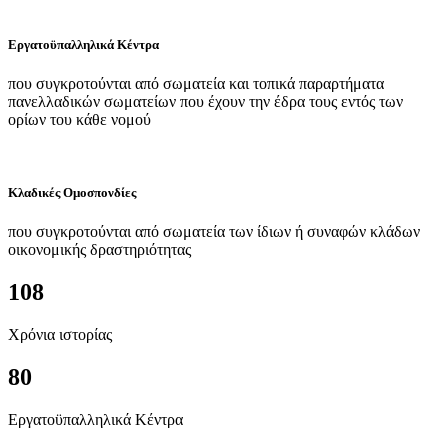
Εργατοϋπαλληλικά Κέντρα
που συγκροτούνται από σωματεία και τοπικά παραρτήματα
πανελλαδικών σωματείων που έχουν την έδρα τους εντός των
ορίων του κάθε νομού
Κλαδικές Ομοσπονδίες
που συγκροτούνται από σωματεία των ίδιων ή συναφών κλάδων
οικονομικής δραστηριότητας
108
Χρόνια ιστορίας
80
Εργατοϋπαλληλικά Κέντρα