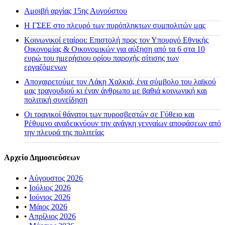
Αμοιβή αργίας 15ης Αυγούστου
H ΓΣΕΕ στο πλευρό των πυρόπληκτων συμπολιτών μας
Κοινωνικοί εταίροι: Επιστολή προς τον Υπουργό Εθνικής
Οικονομίας & Οικονομικών για αύξηση από τα 6 στα 10
ευρώ του ημερήσιου ορίου παροχής σίτισης των
εργαζόμενων
Αποχαιρετούμε τον Λάκη Χαλκιά, ένα σύμβολο του λαϊκού
μας τραγουδιού κι έναν άνθρωπο με βαθιά κοινωνική και
πολιτική συνείδηση
Οι τραγικοί θάνατοι των πυροσβεστών σε Γύθειο και
Ρέθυμνο αναδεικνύουν την ανάγκη γενναίων αποφάσεων από
την πλευρά της πολιτείας
Αρχείο Δημοσιεύσεων
•
Αύγουστος 2026
•
Ιούλιος 2026
•
Ιούνιος 2026
•
Μάιος 2026
•
Απρίλιος 2026