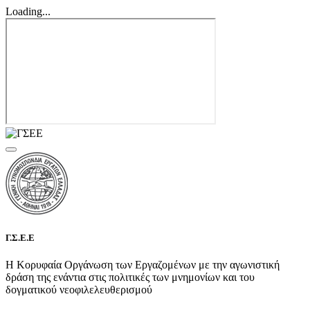
Loading...
Γ.Σ.Ε.Ε
Η Κορυφαία Οργάνωση των Εργαζομένων με την αγωνιστική
δράση της ενάντια στις πολιτικές των μνημονίων και του
δογματικού νεοφιλελευθερισμού