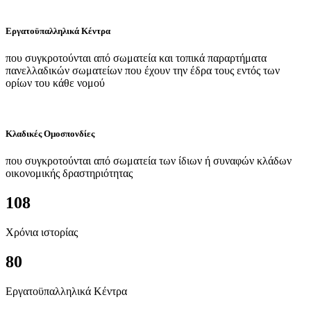
Εργατοϋπαλληλικά Κέντρα
που συγκροτούνται από σωματεία και τοπικά παραρτήματα
πανελλαδικών σωματείων που έχουν την έδρα τους εντός των
ορίων του κάθε νομού
Κλαδικές Ομοσπονδίες
που συγκροτούνται από σωματεία των ίδιων ή συναφών κλάδων
οικονομικής δραστηριότητας
108
Χρόνια ιστορίας
80
Εργατοϋπαλληλικά Κέντρα