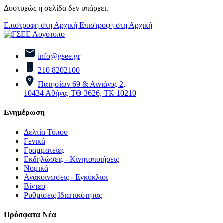
Δυστυχώς η σελίδα δεν υπάρχει.
Επιστροφή στη Αρχική
Επιστροφή στη Αρχική
info@gsee.gr
210 8202100
Πατησίων 69 & Αινιάνος 2,
10434 Αθήνα, ΤΘ 3626, ΤΚ 10210
Ενημέρωση
Δελτία Τύπου
Γενικά
Γραμματείες
Εκδηλώσεις - Κινητοποιήσεις
Νομικά
Ανακοινώσεις - Εγκύκλιοι
Βίντεο
Ρυθμίσεις Ιδιωτικότητας
Πρόσφατα Νέα