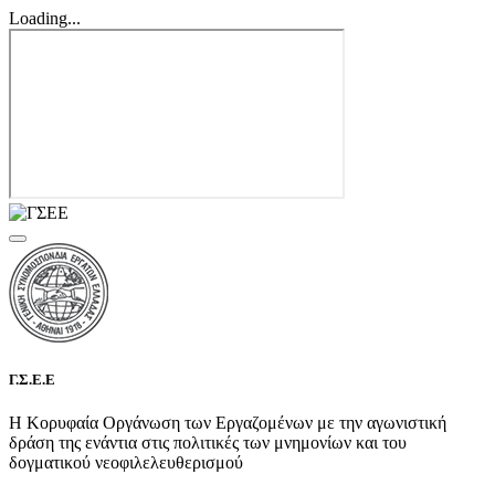
Loading...
Γ.Σ.Ε.Ε
Η Κορυφαία Οργάνωση των Εργαζομένων με την αγωνιστική
δράση της ενάντια στις πολιτικές των μνημονίων και του
δογματικού νεοφιλελευθερισμού