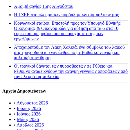
Αμοιβή αργίας 15ης Αυγούστου
H ΓΣΕΕ στο πλευρό των πυρόπληκτων συμπολιτών μας
Κοινωνικοί εταίροι: Επιστολή προς τον Υπουργό Εθνικής
Οικονομίας & Οικονομικών για αύξηση από τα 6 στα 10
ευρώ του ημερήσιου ορίου παροχής σίτισης των
εργαζόμενων
Αποχαιρετούμε τον Λάκη Χαλκιά, ένα σύμβολο του λαϊκού
μας τραγουδιού κι έναν άνθρωπο με βαθιά κοινωνική και
πολιτική συνείδηση
Οι τραγικοί θάνατοι των πυροσβεστών σε Γύθειο και
Ρέθυμνο αναδεικνύουν την ανάγκη γενναίων αποφάσεων από
την πλευρά της πολιτείας
Αρχείο Δημοσιεύσεων
•
Αύγουστος 2026
•
Ιούλιος 2026
•
Ιούνιος 2026
•
Μάιος 2026
•
Απρίλιος 2026