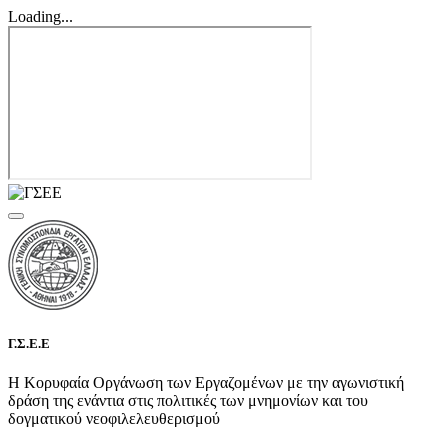
Loading...
Γ.Σ.Ε.Ε
Η Κορυφαία Οργάνωση των Εργαζομένων με την αγωνιστική
δράση της ενάντια στις πολιτικές των μνημονίων και του
δογματικού νεοφιλελευθερισμού