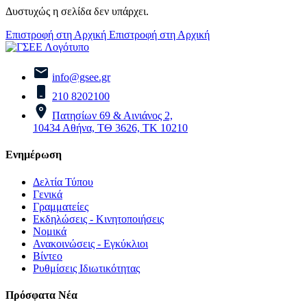
Δυστυχώς η σελίδα δεν υπάρχει.
Επιστροφή στη Αρχική
Επιστροφή στη Αρχική
info@gsee.gr
210 8202100
Πατησίων 69 & Αινιάνος 2,
10434 Αθήνα, ΤΘ 3626, ΤΚ 10210
Ενημέρωση
Δελτία Τύπου
Γενικά
Γραμματείες
Εκδηλώσεις - Κινητοποιήσεις
Νομικά
Ανακοινώσεις - Εγκύκλιοι
Βίντεο
Ρυθμίσεις Ιδιωτικότητας
Πρόσφατα Νέα