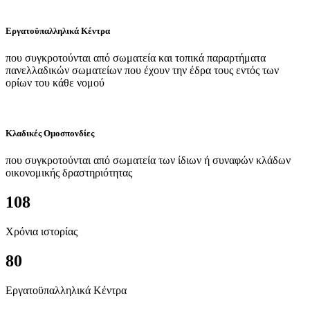
Εργατοϋπαλληλικά Κέντρα
που συγκροτούνται από σωματεία και τοπικά παραρτήματα
πανελλαδικών σωματείων που έχουν την έδρα τους εντός των
ορίων του κάθε νομού
Κλαδικές Ομοσπονδίες
που συγκροτούνται από σωματεία των ίδιων ή συναφών κλάδων
οικονομικής δραστηριότητας
108
Χρόνια ιστορίας
80
Εργατοϋπαλληλικά Κέντρα