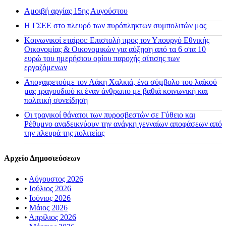
Αμοιβή αργίας 15ης Αυγούστου
H ΓΣΕΕ στο πλευρό των πυρόπληκτων συμπολιτών μας
Κοινωνικοί εταίροι: Επιστολή προς τον Υπουργό Εθνικής
Οικονομίας & Οικονομικών για αύξηση από τα 6 στα 10
ευρώ του ημερήσιου ορίου παροχής σίτισης των
εργαζόμενων
Αποχαιρετούμε τον Λάκη Χαλκιά, ένα σύμβολο του λαϊκού
μας τραγουδιού κι έναν άνθρωπο με βαθιά κοινωνική και
πολιτική συνείδηση
Οι τραγικοί θάνατοι των πυροσβεστών σε Γύθειο και
Ρέθυμνο αναδεικνύουν την ανάγκη γενναίων αποφάσεων από
την πλευρά της πολιτείας
Αρχείο Δημοσιεύσεων
•
Αύγουστος 2026
•
Ιούλιος 2026
•
Ιούνιος 2026
•
Μάιος 2026
•
Απρίλιος 2026