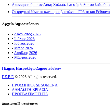
Αποχαιρετούμε τον Λάκη Χαλκιά, ένα σύμβολο του λαϊκού μας
Οι τραγικοί θάνατοι των πυροσβεστών σε Γύθειο και Ρέθυμνο
Αρχείο Δημοσιεύσεων
•
Αύγουστος 2026
•
Ιούλιος 2026
•
Ιούνιος 2026
•
Μάιος 2026
•
Απρίλιος 2026
•
Μάρτιος 2026
Πλήρες Ημερολόγιο Δημοσιεύσεων
Γ.Σ.Ε.Ε
© 2026 All rights reserved.
ΠΡΟΣΩΠΙΚΑ ΔΕΔΟΜΕΝΑ
ΑΔΗΛΩΤΗ ΕΡΓΑΣΙΑ
ΠΡΟΣΒΑΣΙΜΟΤΗΤΑ
Διαχείριση Ιδιωτικότητας