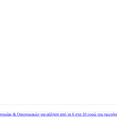
ονομίας & Οικονομικών για αύξηση από τα 6 στα 10 ευρώ του ημερήσ