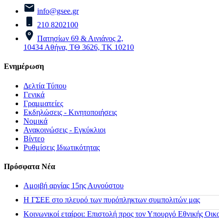
info@gsee.gr
210 8202100
Πατησίων 69 & Αινιάνος 2,
10434 Αθήνα, ΤΘ 3626, ΤΚ 10210
Ενημέρωση
Δελτία Τύπου
Γενικά
Γραμματείες
Εκδηλώσεις - Κινητοποιήσεις
Νομικά
Ανακοινώσεις - Εγκύκλιοι
Βίντεο
Ρυθμίσεις Ιδιωτικότητας
Πρόσφατα Νέα
Αμοιβή αργίας 15ης Αυγούστου
H ΓΣΕΕ στο πλευρό των πυρόπληκτων συμπολιτών μας
Κοινωνικοί εταίροι: Επιστολή προς τον Υπουργό Εθνικής Οικ