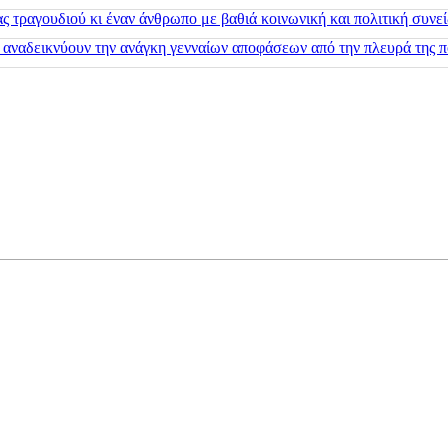
 τραγουδιού κι έναν άνθρωπο με βαθιά κοινωνική και πολιτική συνε
 αναδεικνύουν την ανάγκη γενναίων αποφάσεων από την πλευρά της π