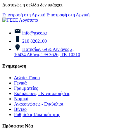
Δυστυχώς η σελίδα δεν υπάρχει.
Επιστροφή στη Αρχική
Επιστροφή στη Αρχική
info@gsee.gr
210 8202100
Πατησίων 69 & Αινιάνος 2,
10434 Αθήνα, ΤΘ 3626, ΤΚ 10210
Ενημέρωση
Δελτία Τύπου
Γενικά
Γραμματείες
Εκδηλώσεις - Κινητοποιήσεις
Νομικά
Ανακοινώσεις - Εγκύκλιοι
Βίντεο
Ρυθμίσεις Ιδιωτικότητας
Πρόσφατα Νέα