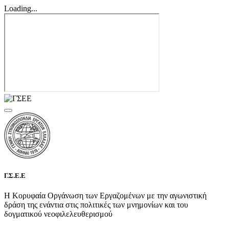
Loading...
Γ.Σ.Ε.Ε
Η Κορυφαία Οργάνωση των Εργαζομένων με την αγωνιστική
δράση της ενάντια στις πολιτικές των μνημονίων και του
δογματικού νεοφιλελευθερισμού