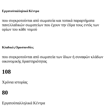
Εργατοϋπαλληλικά Κέντρα
που συγκροτούνται από σωματεία και τοπικά παραρτήματα
πανελλαδικών σωματείων που έχουν την έδρα τους εντός των
ορίων του κάθε νομού
Κλαδικές Ομοσπονδίες
που συγκροτούνται από σωματεία των ίδιων ή συναφών κλάδων
οικονομικής δραστηριότητας
108
Χρόνια ιστορίας
80
Εργατοϋπαλληλικά Κέντρα