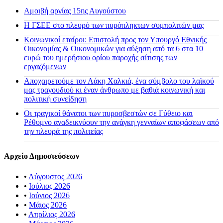
Αμοιβή αργίας 15ης Αυγούστου
H ΓΣΕΕ στο πλευρό των πυρόπληκτων συμπολιτών μας
Κοινωνικοί εταίροι: Επιστολή προς τον Υπουργό Εθνικής
Οικονομίας & Οικονομικών για αύξηση από τα 6 στα 10
ευρώ του ημερήσιου ορίου παροχής σίτισης των
εργαζόμενων
Αποχαιρετούμε τον Λάκη Χαλκιά, ένα σύμβολο του λαϊκού
μας τραγουδιού κι έναν άνθρωπο με βαθιά κοινωνική και
πολιτική συνείδηση
Οι τραγικοί θάνατοι των πυροσβεστών σε Γύθειο και
Ρέθυμνο αναδεικνύουν την ανάγκη γενναίων αποφάσεων από
την πλευρά της πολιτείας
Αρχείο Δημοσιεύσεων
•
Αύγουστος 2026
•
Ιούλιος 2026
•
Ιούνιος 2026
•
Μάιος 2026
•
Απρίλιος 2026