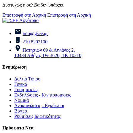
Δυστυχώς η σελίδα δεν υπάρχει.
Επιστροφή στη Αρχική
Επιστροφή στη Αρχική
info@gsee.gr
210 8202100
Πατησίων 69 & Αινιάνος 2,
10434 Αθήνα, ΤΘ 3626, ΤΚ 10210
Ενημέρωση
Δελτία Τύπου
Γενικά
Γραμματείες
Εκδηλώσεις - Κινητοποιήσεις
Νομικά
Ανακοινώσεις - Εγκύκλιοι
Βίντεο
Ρυθμίσεις Ιδιωτικότητας
Πρόσφατα Νέα