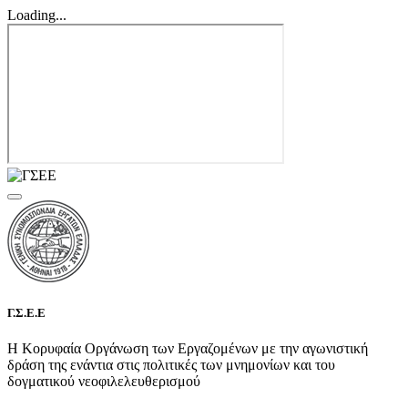
Loading...
Γ.Σ.Ε.Ε
Η Κορυφαία Οργάνωση των Εργαζομένων με την αγωνιστική
δράση της ενάντια στις πολιτικές των μνημονίων και του
δογματικού νεοφιλελευθερισμού