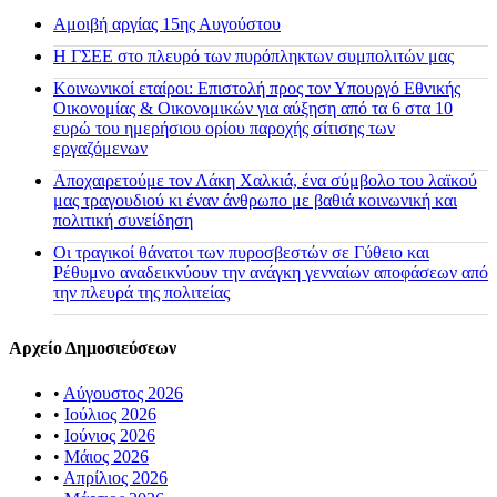
Αμοιβή αργίας 15ης Αυγούστου
H ΓΣΕΕ στο πλευρό των πυρόπληκτων συμπολιτών μας
Κοινωνικοί εταίροι: Επιστολή προς τον Υπουργό Εθνικής
Οικονομίας & Οικονομικών για αύξηση από τα 6 στα 10
ευρώ του ημερήσιου ορίου παροχής σίτισης των
εργαζόμενων
Αποχαιρετούμε τον Λάκη Χαλκιά, ένα σύμβολο του λαϊκού
μας τραγουδιού κι έναν άνθρωπο με βαθιά κοινωνική και
πολιτική συνείδηση
Οι τραγικοί θάνατοι των πυροσβεστών σε Γύθειο και
Ρέθυμνο αναδεικνύουν την ανάγκη γενναίων αποφάσεων από
την πλευρά της πολιτείας
Αρχείο Δημοσιεύσεων
•
Αύγουστος 2026
•
Ιούλιος 2026
•
Ιούνιος 2026
•
Μάιος 2026
•
Απρίλιος 2026