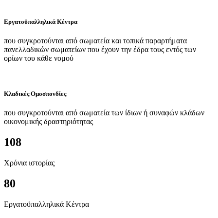
Εργατοϋπαλληλικά Κέντρα
που συγκροτούνται από σωματεία και τοπικά παραρτήματα
πανελλαδικών σωματείων που έχουν την έδρα τους εντός των
ορίων του κάθε νομού
Κλαδικές Ομοσπονδίες
που συγκροτούνται από σωματεία των ίδιων ή συναφών κλάδων
οικονομικής δραστηριότητας
108
Χρόνια ιστορίας
80
Εργατοϋπαλληλικά Κέντρα