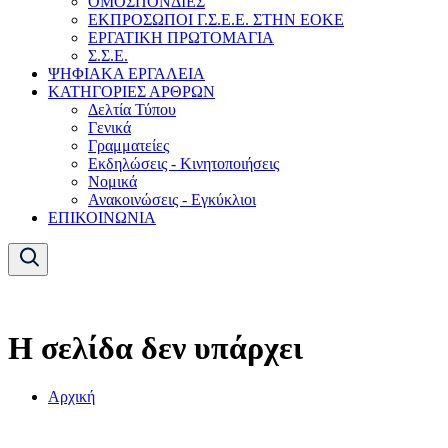
ΟΜΟΣΠΟΝΔΙΕΣ
ΕΚΠΡΟΣΩΠΟΙ Γ.Σ.Ε.Ε. ΣΤΗΝ ΕΟΚΕ
ΕΡΓΑΤΙΚΗ ΠΡΩΤΟΜΑΓΙΑ
Σ.Σ.Ε.
ΨΗΦΙΑΚΑ ΕΡΓΑΛΕΙΑ
ΚΑΤΗΓΟΡΙΕΣ ΑΡΘΡΩΝ
Δελτία Τύπου
Γενικά
Γραμματείες
Εκδηλώσεις - Κινητοποιήσεις
Νομικά
Ανακοινώσεις - Εγκύκλιοι
ΕΠΙΚΟΙΝΩΝΙΑ
Η σελίδα δεν υπάρχει
Αρχική