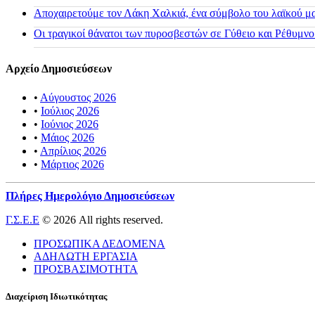
Αποχαιρετούμε τον Λάκη Χαλκιά, ένα σύμβολο του λαϊκού μας
Οι τραγικοί θάνατοι των πυροσβεστών σε Γύθειο και Ρέθυμνο
Αρχείο Δημοσιεύσεων
•
Αύγουστος 2026
•
Ιούλιος 2026
•
Ιούνιος 2026
•
Μάιος 2026
•
Απρίλιος 2026
•
Μάρτιος 2026
Πλήρες Ημερολόγιο Δημοσιεύσεων
Γ.Σ.Ε.Ε
© 2026 All rights reserved.
ΠΡΟΣΩΠΙΚΑ ΔΕΔΟΜΕΝΑ
ΑΔΗΛΩΤΗ ΕΡΓΑΣΙΑ
ΠΡΟΣΒΑΣΙΜΟΤΗΤΑ
Διαχείριση Ιδιωτικότητας