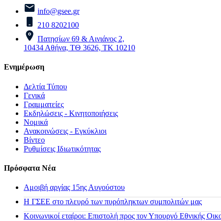
info@gsee.gr
210 8202100
Πατησίων 69 & Αινιάνος 2,
10434 Αθήνα, ΤΘ 3626, ΤΚ 10210
Ενημέρωση
Δελτία Τύπου
Γενικά
Γραμματείες
Εκδηλώσεις - Κινητοποιήσεις
Νομικά
Ανακοινώσεις - Εγκύκλιοι
Βίντεο
Ρυθμίσεις Ιδιωτικότητας
Πρόσφατα Νέα
Αμοιβή αργίας 15ης Αυγούστου
H ΓΣΕΕ στο πλευρό των πυρόπληκτων συμπολιτών μας
Κοινωνικοί εταίροι: Επιστολή προς τον Υπουργό Εθνικής Οικ