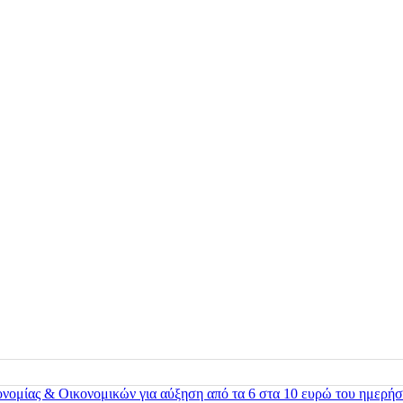
ονομίας & Οικονομικών για αύξηση από τα 6 στα 10 ευρώ του ημερήσ