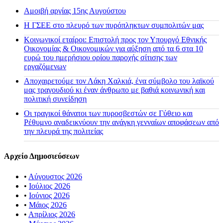
Αμοιβή αργίας 15ης Αυγούστου
H ΓΣΕΕ στο πλευρό των πυρόπληκτων συμπολιτών μας
Κοινωνικοί εταίροι: Επιστολή προς τον Υπουργό Εθνικής
Οικονομίας & Οικονομικών για αύξηση από τα 6 στα 10
ευρώ του ημερήσιου ορίου παροχής σίτισης των
εργαζόμενων
Αποχαιρετούμε τον Λάκη Χαλκιά, ένα σύμβολο του λαϊκού
μας τραγουδιού κι έναν άνθρωπο με βαθιά κοινωνική και
πολιτική συνείδηση
Οι τραγικοί θάνατοι των πυροσβεστών σε Γύθειο και
Ρέθυμνο αναδεικνύουν την ανάγκη γενναίων αποφάσεων από
την πλευρά της πολιτείας
Αρχείο Δημοσιεύσεων
•
Αύγουστος 2026
•
Ιούλιος 2026
•
Ιούνιος 2026
•
Μάιος 2026
•
Απρίλιος 2026