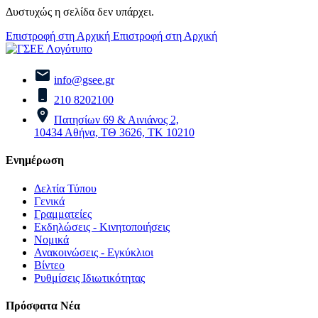
Δυστυχώς η σελίδα δεν υπάρχει.
Επιστροφή στη Αρχική
Επιστροφή στη Αρχική
info@gsee.gr
210 8202100
Πατησίων 69 & Αινιάνος 2,
10434 Αθήνα, ΤΘ 3626, ΤΚ 10210
Ενημέρωση
Δελτία Τύπου
Γενικά
Γραμματείες
Εκδηλώσεις - Κινητοποιήσεις
Νομικά
Ανακοινώσεις - Εγκύκλιοι
Βίντεο
Ρυθμίσεις Ιδιωτικότητας
Πρόσφατα Νέα