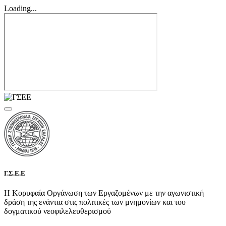
Loading...
Γ.Σ.Ε.Ε
Η Κορυφαία Οργάνωση των Εργαζομένων με την αγωνιστική
δράση της ενάντια στις πολιτικές των μνημονίων και του
δογματικού νεοφιλελευθερισμού