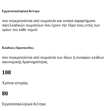
Εργατοϋπαλληλικά Κέντρα
που συγκροτούνται από σωματεία και τοπικά παραρτήματα
πανελλαδικών σωματείων που έχουν την έδρα τους εντός των
ορίων του κάθε νομού
Κλαδικές Ομοσπονδίες
που συγκροτούνται από σωματεία των ίδιων ή συναφών κλάδων
οικονομικής δραστηριότητας
108
Χρόνια ιστορίας
80
Εργατοϋπαλληλικά Κέντρα