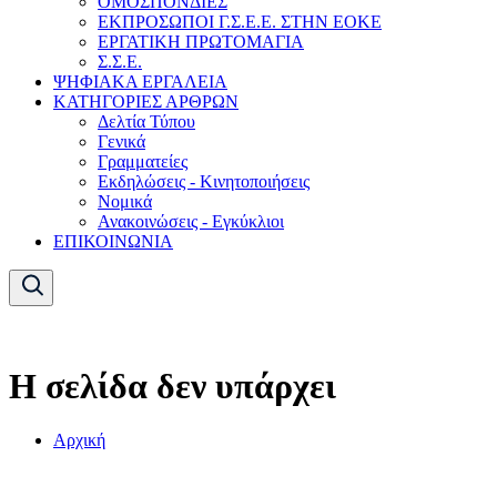
ΟΜΟΣΠΟΝΔΙΕΣ
ΕΚΠΡΟΣΩΠΟΙ Γ.Σ.Ε.Ε. ΣΤΗΝ ΕΟΚΕ
ΕΡΓΑΤΙΚΗ ΠΡΩΤΟΜΑΓΙΑ
Σ.Σ.Ε.
ΨΗΦΙΑΚΑ ΕΡΓΑΛΕΙΑ
ΚΑΤΗΓΟΡΙΕΣ ΑΡΘΡΩΝ
Δελτία Τύπου
Γενικά
Γραμματείες
Εκδηλώσεις - Κινητοποιήσεις
Νομικά
Ανακοινώσεις - Εγκύκλιοι
ΕΠΙΚΟΙΝΩΝΙΑ
Η σελίδα δεν υπάρχει
Αρχική