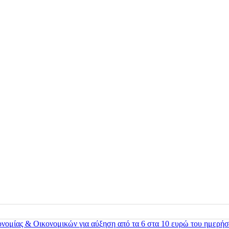
ονομίας & Οικονομικών για αύξηση από τα 6 στα 10 ευρώ του ημερήσ