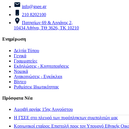
info@gsee.gr
210 8202100
Πατησίων 69 & Αινιάνος 2,
10434 Αθήνα, ΤΘ 3626, ΤΚ 10210
Ενημέρωση
Δελτία Τύπου
Γενικά
Γραμματείες
Εκδηλώσεις - Κινητοποιήσεις
Νομικά
Ανακοινώσεις - Εγκύκλιοι
Βίντεο
Ρυθμίσεις Ιδιωτικότητας
Πρόσφατα Νέα
Αμοιβή αργίας 15ης Αυγούστου
H ΓΣΕΕ στο πλευρό των πυρόπληκτων συμπολιτών μας
Κοινωνικοί εταίροι: Επιστολή προς τον Υπουργό Εθνικής Οικ