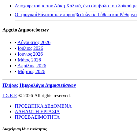
Αποχαιρετούμε τον Λάκη Χαλκιά, ένα σύμβολο του λαϊκού μας
Οι τραγικοί θάνατοι των πυροσβεστών σε Γύθειο και Ρέθυμνο
Αρχείο Δημοσιεύσεων
•
Αύγουστος 2026
•
Ιούλιος 2026
•
Ιούνιος 2026
•
Μάιος 2026
•
Απρίλιος 2026
•
Μάρτιος 2026
Πλήρες Ημερολόγιο Δημοσιεύσεων
Γ.Σ.Ε.Ε
© 2026 All rights reserved.
ΠΡΟΣΩΠΙΚΑ ΔΕΔΟΜΕΝΑ
ΑΔΗΛΩΤΗ ΕΡΓΑΣΙΑ
ΠΡΟΣΒΑΣΙΜΟΤΗΤΑ
Διαχείριση Ιδιωτικότητας