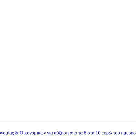
ονομίας & Οικονομικών για αύξηση από τα 6 στα 10 ευρώ του ημερήσ