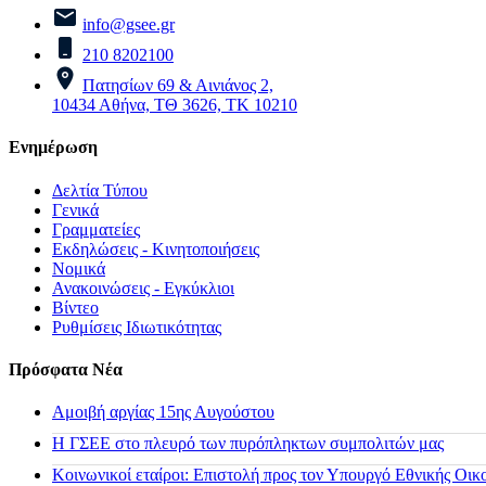
info@gsee.gr
210 8202100
Πατησίων 69 & Αινιάνος 2,
10434 Αθήνα, ΤΘ 3626, ΤΚ 10210
Ενημέρωση
Δελτία Τύπου
Γενικά
Γραμματείες
Εκδηλώσεις - Κινητοποιήσεις
Νομικά
Ανακοινώσεις - Εγκύκλιοι
Βίντεο
Ρυθμίσεις Ιδιωτικότητας
Πρόσφατα Νέα
Αμοιβή αργίας 15ης Αυγούστου
H ΓΣΕΕ στο πλευρό των πυρόπληκτων συμπολιτών μας
Κοινωνικοί εταίροι: Επιστολή προς τον Υπουργό Εθνικής Οικ