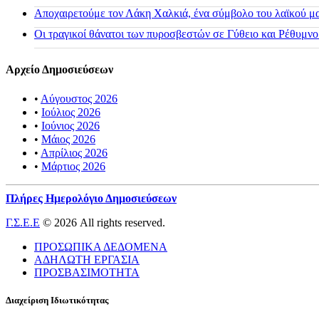
Αποχαιρετούμε τον Λάκη Χαλκιά, ένα σύμβολο του λαϊκού μας
Οι τραγικοί θάνατοι των πυροσβεστών σε Γύθειο και Ρέθυμνο
Αρχείο Δημοσιεύσεων
•
Αύγουστος 2026
•
Ιούλιος 2026
•
Ιούνιος 2026
•
Μάιος 2026
•
Απρίλιος 2026
•
Μάρτιος 2026
Πλήρες Ημερολόγιο Δημοσιεύσεων
Γ.Σ.Ε.Ε
© 2026 All rights reserved.
ΠΡΟΣΩΠΙΚΑ ΔΕΔΟΜΕΝΑ
ΑΔΗΛΩΤΗ ΕΡΓΑΣΙΑ
ΠΡΟΣΒΑΣΙΜΟΤΗΤΑ
Διαχείριση Ιδιωτικότητας