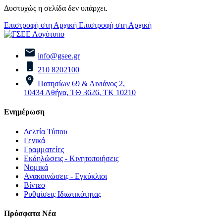
Δυστυχώς η σελίδα δεν υπάρχει.
Επιστροφή στη Αρχική
Επιστροφή στη Αρχική
info@gsee.gr
210 8202100
Πατησίων 69 & Αινιάνος 2,
10434 Αθήνα, ΤΘ 3626, ΤΚ 10210
Ενημέρωση
Δελτία Τύπου
Γενικά
Γραμματείες
Εκδηλώσεις - Κινητοποιήσεις
Νομικά
Ανακοινώσεις - Εγκύκλιοι
Βίντεο
Ρυθμίσεις Ιδιωτικότητας
Πρόσφατα Νέα