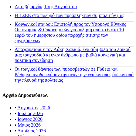
Αμοιβή αργίας 15ης Αυγούστου
H ΓΣΕΕ στο πλευρό των πυρόπληκτων συμπολιτών μας
Κοινωνικοί εταίροι: Επιστολή προς τον Υπουργό Εθνικής
Οικονομίας & Οικονομικών για αύξηση από τα 6 στα 10
ευρώ του ημερήσιου ορίου παροχής σίτισης των
εργαζόμενων
Αποχαιρετούμε τον Λάκη Χαλκιά, ένα σύμβολο του λαϊκού
μας τραγουδιού κι έναν άνθρωπο με βαθιά κοινωνική και
πολιτική συνείδηση
Οι τραγικοί θάνατοι των πυροσβεστών σε Γύθειο και
Ρέθυμνο αναδεικνύουν την ανάγκη γενναίων αποφάσεων από
την πλευρά της πολιτείας
Αρχείο Δημοσιεύσεων
•
Αύγουστος 2026
•
Ιούλιος 2026
•
Ιούνιος 2026
•
Μάιος 2026
•
Απρίλιος 2026