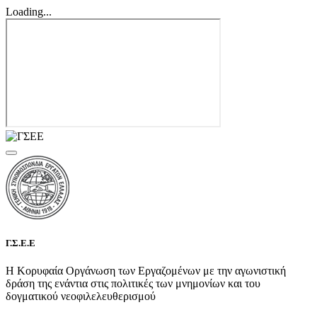
Loading...
Γ.Σ.Ε.Ε
Η Κορυφαία Οργάνωση των Εργαζομένων με την αγωνιστική
δράση της ενάντια στις πολιτικές των μνημονίων και του
δογματικού νεοφιλελευθερισμού