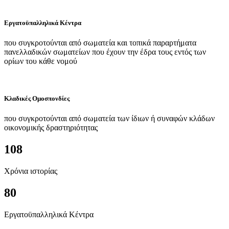
Εργατοϋπαλληλικά Κέντρα
που συγκροτούνται από σωματεία και τοπικά παραρτήματα
πανελλαδικών σωματείων που έχουν την έδρα τους εντός των
ορίων του κάθε νομού
Κλαδικές Ομοσπονδίες
που συγκροτούνται από σωματεία των ίδιων ή συναφών κλάδων
οικονομικής δραστηριότητας
108
Χρόνια ιστορίας
80
Εργατοϋπαλληλικά Κέντρα