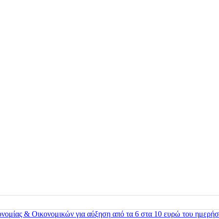
ονομίας & Οικονομικών για αύξηση από τα 6 στα 10 ευρώ του ημερήσ