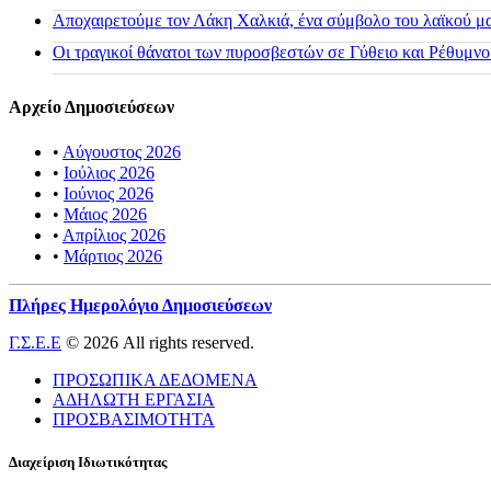
Αποχαιρετούμε τον Λάκη Χαλκιά, ένα σύμβολο του λαϊκού μας
Οι τραγικοί θάνατοι των πυροσβεστών σε Γύθειο και Ρέθυμνο
Αρχείο Δημοσιεύσεων
•
Αύγουστος 2026
•
Ιούλιος 2026
•
Ιούνιος 2026
•
Μάιος 2026
•
Απρίλιος 2026
•
Μάρτιος 2026
Πλήρες Ημερολόγιο Δημοσιεύσεων
Γ.Σ.Ε.Ε
© 2026 All rights reserved.
ΠΡΟΣΩΠΙΚΑ ΔΕΔΟΜΕΝΑ
ΑΔΗΛΩΤΗ ΕΡΓΑΣΙΑ
ΠΡΟΣΒΑΣΙΜΟΤΗΤΑ
Διαχείριση Ιδιωτικότητας