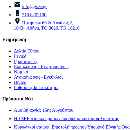
info@gsee.gr
210 8202100
Πατησίων 69 & Αινιάνος 2,
10434 Αθήνα, ΤΘ 3626, ΤΚ 10210
Ενημέρωση
Δελτία Τύπου
Γενικά
Γραμματείες
Εκδηλώσεις - Κινητοποιήσεις
Νομικά
Ανακοινώσεις - Εγκύκλιοι
Βίντεο
Ρυθμίσεις Ιδιωτικότητας
Πρόσφατα Νέα
Αμοιβή αργίας 15ης Αυγούστου
H ΓΣΕΕ στο πλευρό των πυρόπληκτων συμπολιτών μας
Κοινωνικοί εταίροι: Επιστολή προς τον Υπουργό Εθνικής Οικ