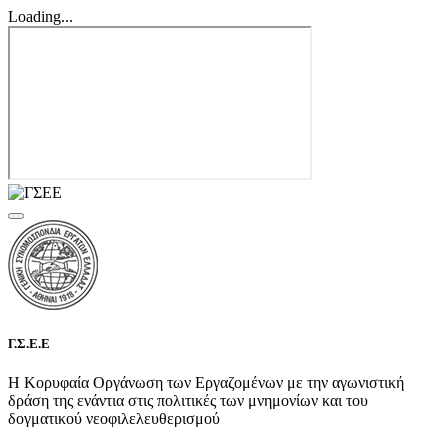
Loading...
Γ.Σ.Ε.Ε
Η Κορυφαία Οργάνωση των Εργαζομένων με την αγωνιστική
δράση της ενάντια στις πολιτικές των μνημονίων και του
δογματικού νεοφιλελευθερισμού