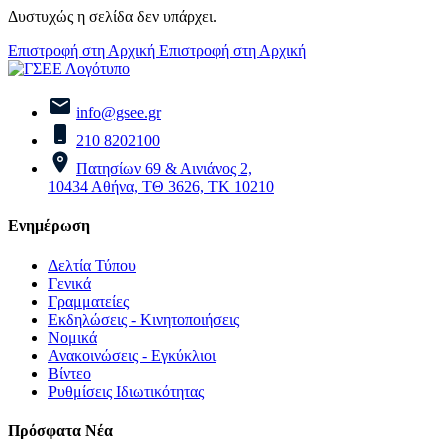
Δυστυχώς η σελίδα δεν υπάρχει.
Επιστροφή στη Αρχική
Επιστροφή στη Αρχική
info@gsee.gr
210 8202100
Πατησίων 69 & Αινιάνος 2,
10434 Αθήνα, ΤΘ 3626, ΤΚ 10210
Ενημέρωση
Δελτία Τύπου
Γενικά
Γραμματείες
Εκδηλώσεις - Κινητοποιήσεις
Νομικά
Ανακοινώσεις - Εγκύκλιοι
Βίντεο
Ρυθμίσεις Ιδιωτικότητας
Πρόσφατα Νέα