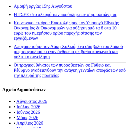
Αμοιβή αργίας 15ης Αυγούστου
H ΓΣΕΕ στο πλευρό των πυρόπληκτων συμπολιτών μας
Κοινωνικοί εταίροι: Επιστολή προς τον Υπουργό Εθνικής
Οικονομίας & Οικονομικών για αύξηση από τα 6 στα 10
ευρώ του ημερήσιου ορίου παροχής σίτισης των
εργαζόμενων
Αποχαιρετούμε τον Λάκη Χαλκιά, ένα σύμβολο του λαϊκού
μας τραγουδιού κι έναν άνθρωπο με βαθιά κοινωνική και
πολιτική συνείδηση
Οι τραγικοί θάνατοι των πυροσβεστών σε Γύθειο και
Ρέθυμνο αναδεικνύουν την ανάγκη γενναίων αποφάσεων από
την πλευρά της πολιτείας
Αρχείο Δημοσιεύσεων
•
Αύγουστος 2026
•
Ιούλιος 2026
•
Ιούνιος 2026
•
Μάιος 2026
•
Απρίλιος 2026