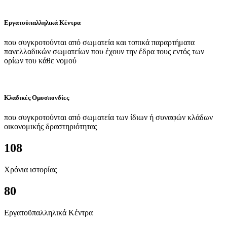
Εργατοϋπαλληλικά Κέντρα
που συγκροτούνται από σωματεία και τοπικά παραρτήματα
πανελλαδικών σωματείων που έχουν την έδρα τους εντός των
ορίων του κάθε νομού
Κλαδικές Ομοσπονδίες
που συγκροτούνται από σωματεία των ίδιων ή συναφών κλάδων
οικονομικής δραστηριότητας
108
Χρόνια ιστορίας
80
Εργατοϋπαλληλικά Κέντρα