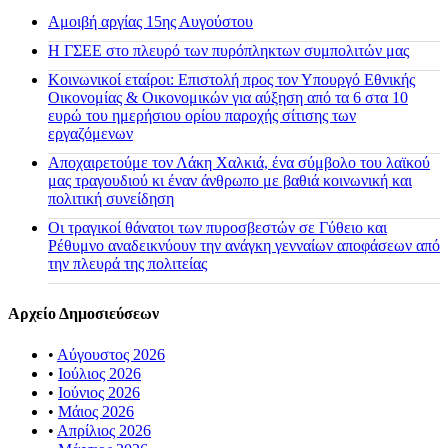
Αμοιβή αργίας 15ης Αυγούστου
H ΓΣΕΕ στο πλευρό των πυρόπληκτων συμπολιτών μας
Κοινωνικοί εταίροι: Επιστολή προς τον Υπουργό Εθνικής
Οικονομίας & Οικονομικών για αύξηση από τα 6 στα 10
ευρώ του ημερήσιου ορίου παροχής σίτισης των
εργαζόμενων
Αποχαιρετούμε τον Λάκη Χαλκιά, ένα σύμβολο του λαϊκού
μας τραγουδιού κι έναν άνθρωπο με βαθιά κοινωνική και
πολιτική συνείδηση
Οι τραγικοί θάνατοι των πυροσβεστών σε Γύθειο και
Ρέθυμνο αναδεικνύουν την ανάγκη γενναίων αποφάσεων από
την πλευρά της πολιτείας
Αρχείο Δημοσιεύσεων
•
Αύγουστος 2026
•
Ιούλιος 2026
•
Ιούνιος 2026
•
Μάιος 2026
•
Απρίλιος 2026