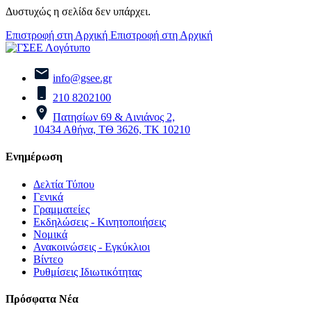
Δυστυχώς η σελίδα δεν υπάρχει.
Επιστροφή στη Αρχική
Επιστροφή στη Αρχική
info@gsee.gr
210 8202100
Πατησίων 69 & Αινιάνος 2,
10434 Αθήνα, ΤΘ 3626, ΤΚ 10210
Ενημέρωση
Δελτία Τύπου
Γενικά
Γραμματείες
Εκδηλώσεις - Κινητοποιήσεις
Νομικά
Ανακοινώσεις - Εγκύκλιοι
Βίντεο
Ρυθμίσεις Ιδιωτικότητας
Πρόσφατα Νέα