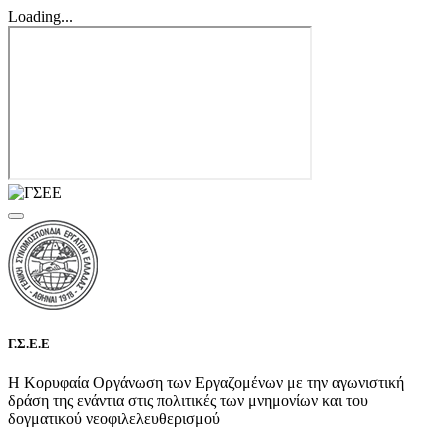
Loading...
Γ.Σ.Ε.Ε
Η Κορυφαία Οργάνωση των Εργαζομένων με την αγωνιστική
δράση της ενάντια στις πολιτικές των μνημονίων και του
δογματικού νεοφιλελευθερισμού