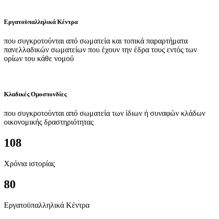
Εργατοϋπαλληλικά Κέντρα
που συγκροτούνται από σωματεία και τοπικά παραρτήματα
πανελλαδικών σωματείων που έχουν την έδρα τους εντός των
ορίων του κάθε νομού
Κλαδικές Ομοσπονδίες
που συγκροτούνται από σωματεία των ίδιων ή συναφών κλάδων
οικονομικής δραστηριότητας
108
Χρόνια ιστορίας
80
Εργατοϋπαλληλικά Κέντρα