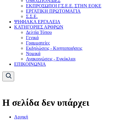
ΟΜΟΣΠΟΝΔΙΕΣ
ΕΚΠΡΟΣΩΠΟΙ Γ.Σ.Ε.Ε. ΣΤΗΝ ΕΟΚΕ
ΕΡΓΑΤΙΚΗ ΠΡΩΤΟΜΑΓΙΑ
Σ.Σ.Ε.
ΨΗΦΙΑΚΑ ΕΡΓΑΛΕΙΑ
ΚΑΤΗΓΟΡΙΕΣ ΑΡΘΡΩΝ
Δελτία Τύπου
Γενικά
Γραμματείες
Εκδηλώσεις - Κινητοποιήσεις
Νομικά
Ανακοινώσεις - Εγκύκλιοι
ΕΠΙΚΟΙΝΩΝΙΑ
Η σελίδα δεν υπάρχει
Αρχική