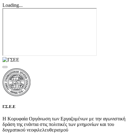
Loading...
Γ.Σ.Ε.Ε
Η Κορυφαία Οργάνωση των Εργαζομένων με την αγωνιστική
δράση της ενάντια στις πολιτικές των μνημονίων και του
δογματικού νεοφιλελευθερισμού