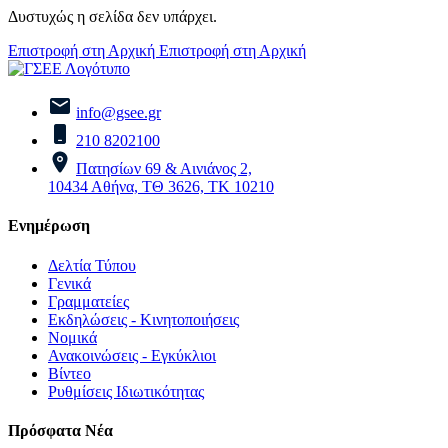
Δυστυχώς η σελίδα δεν υπάρχει.
Επιστροφή στη Αρχική
Επιστροφή στη Αρχική
info@gsee.gr
210 8202100
Πατησίων 69 & Αινιάνος 2,
10434 Αθήνα, ΤΘ 3626, ΤΚ 10210
Ενημέρωση
Δελτία Τύπου
Γενικά
Γραμματείες
Εκδηλώσεις - Κινητοποιήσεις
Νομικά
Ανακοινώσεις - Εγκύκλιοι
Βίντεο
Ρυθμίσεις Ιδιωτικότητας
Πρόσφατα Νέα