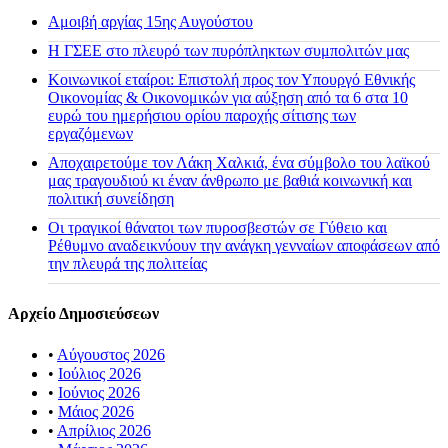
Αμοιβή αργίας 15ης Αυγούστου
H ΓΣΕΕ στο πλευρό των πυρόπληκτων συμπολιτών μας
Κοινωνικοί εταίροι: Επιστολή προς τον Υπουργό Εθνικής
Οικονομίας & Οικονομικών για αύξηση από τα 6 στα 10
ευρώ του ημερήσιου ορίου παροχής σίτισης των
εργαζόμενων
Αποχαιρετούμε τον Λάκη Χαλκιά, ένα σύμβολο του λαϊκού
μας τραγουδιού κι έναν άνθρωπο με βαθιά κοινωνική και
πολιτική συνείδηση
Οι τραγικοί θάνατοι των πυροσβεστών σε Γύθειο και
Ρέθυμνο αναδεικνύουν την ανάγκη γενναίων αποφάσεων από
την πλευρά της πολιτείας
Αρχείο Δημοσιεύσεων
•
Αύγουστος 2026
•
Ιούλιος 2026
•
Ιούνιος 2026
•
Μάιος 2026
•
Απρίλιος 2026