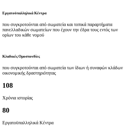
Εργατοϋπαλληλικά Κέντρα
που συγκροτούνται από σωματεία και τοπικά παραρτήματα
πανελλαδικών σωματείων που έχουν την έδρα τους εντός των
ορίων του κάθε νομού
Κλαδικές Ομοσπονδίες
που συγκροτούνται από σωματεία των ίδιων ή συναφών κλάδων
οικονομικής δραστηριότητας
108
Χρόνια ιστορίας
80
Εργατοϋπαλληλικά Κέντρα