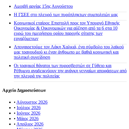
Αμοιβή αργίας 15ης Αυγούστου
H ΓΣΕΕ στο πλευρό των πυρόπληκτων συμπολιτών μας
Κοινωνικοί εταίροι: Επιστολή προς τον Υπουργό Εθνικής
Οικονομίας & Οικονομικών για αύξηση από τα 6 στα 10
ευρώ του ημερήσιου ορίου παροχής σίτισης των
εργαζόμενων
Αποχαιρετούμε τον Λάκη Χαλκιά, ένα σύμβολο του λαϊκού
μας τραγουδιού κι έναν άνθρωπο με βαθιά κοινωνική και
πολιτική συνείδηση
Οι τραγικοί θάνατοι των πυροσβεστών σε Γύθειο και
Ρέθυμνο αναδεικνύουν την ανάγκη γενναίων αποφάσεων από
την πλευρά της πολιτείας
Αρχείο Δημοσιεύσεων
•
Αύγουστος 2026
•
Ιούλιος 2026
•
Ιούνιος 2026
•
Μάιος 2026
•
Απρίλιος 2026