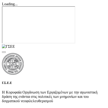
Loading...
Γ.Σ.Ε.Ε
Η Κορυφαία Οργάνωση των Εργαζομένων με την αγωνιστική
δράση της ενάντια στις πολιτικές των μνημονίων και του
δογματικού νεοφιλελευθερισμού