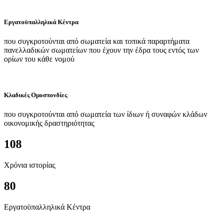
Εργατοϋπαλληλικά Κέντρα
που συγκροτούνται από σωματεία και τοπικά παραρτήματα
πανελλαδικών σωματείων που έχουν την έδρα τους εντός των
ορίων του κάθε νομού
Κλαδικές Ομοσπονδίες
που συγκροτούνται από σωματεία των ίδιων ή συναφών κλάδων
οικονομικής δραστηριότητας
108
Χρόνια ιστορίας
80
Εργατοϋπαλληλικά Κέντρα