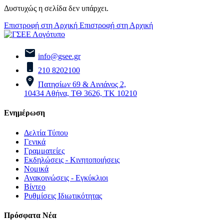
Δυστυχώς η σελίδα δεν υπάρχει.
Επιστροφή στη Αρχική
Επιστροφή στη Αρχική
info@gsee.gr
210 8202100
Πατησίων 69 & Αινιάνος 2,
10434 Αθήνα, ΤΘ 3626, ΤΚ 10210
Ενημέρωση
Δελτία Τύπου
Γενικά
Γραμματείες
Εκδηλώσεις - Κινητοποιήσεις
Νομικά
Ανακοινώσεις - Εγκύκλιοι
Βίντεο
Ρυθμίσεις Ιδιωτικότητας
Πρόσφατα Νέα