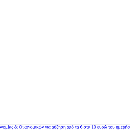
ονομίας & Οικονομικών για αύξηση από τα 6 στα 10 ευρώ του ημερήσ