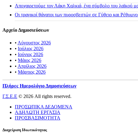
Αποχαιρετούμε τον Λάκη Χαλκιά, ένα σύμβολο του λαϊκού μας
Οι τραγικοί θάνατοι των πυροσβεστών σε Γύθειο και Ρέθυμνο
Αρχείο Δημοσιεύσεων
•
Αύγουστος 2026
•
Ιούλιος 2026
•
Ιούνιος 2026
•
Μάιος 2026
•
Απρίλιος 2026
•
Μάρτιος 2026
Πλήρες Ημερολόγιο Δημοσιεύσεων
Γ.Σ.Ε.Ε
© 2026 All rights reserved.
ΠΡΟΣΩΠΙΚΑ ΔΕΔΟΜΕΝΑ
ΑΔΗΛΩΤΗ ΕΡΓΑΣΙΑ
ΠΡΟΣΒΑΣΙΜΟΤΗΤΑ
Διαχείριση Ιδιωτικότητας