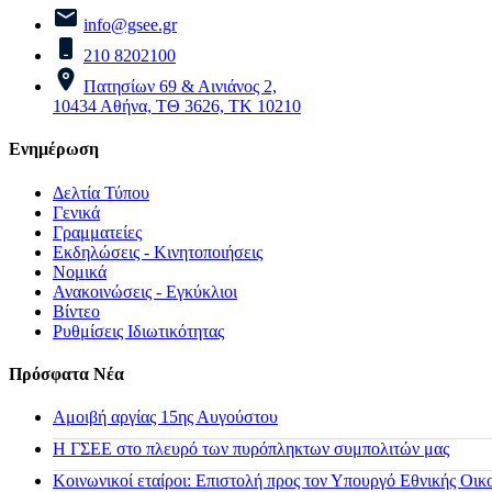
info@gsee.gr
210 8202100
Πατησίων 69 & Αινιάνος 2,
10434 Αθήνα, ΤΘ 3626, ΤΚ 10210
Ενημέρωση
Δελτία Τύπου
Γενικά
Γραμματείες
Εκδηλώσεις - Κινητοποιήσεις
Νομικά
Ανακοινώσεις - Εγκύκλιοι
Βίντεο
Ρυθμίσεις Ιδιωτικότητας
Πρόσφατα Νέα
Αμοιβή αργίας 15ης Αυγούστου
H ΓΣΕΕ στο πλευρό των πυρόπληκτων συμπολιτών μας
Κοινωνικοί εταίροι: Επιστολή προς τον Υπουργό Εθνικής Οικ