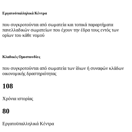
Εργατοϋπαλληλικά Κέντρα
που συγκροτούνται από σωματεία και τοπικά παραρτήματα
πανελλαδικών σωματείων που έχουν την έδρα τους εντός των
ορίων του κάθε νομού
Κλαδικές Ομοσπονδίες
που συγκροτούνται από σωματεία των ίδιων ή συναφών κλάδων
οικονομικής δραστηριότητας
108
Χρόνια ιστορίας
80
Εργατοϋπαλληλικά Κέντρα