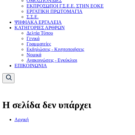
ΟΜΟΣΠΟΝΔΙΕΣ
ΕΚΠΡΟΣΩΠΟΙ Γ.Σ.Ε.Ε. ΣΤΗΝ ΕΟΚΕ
ΕΡΓΑΤΙΚΗ ΠΡΩΤΟΜΑΓΙΑ
Σ.Σ.Ε.
ΨΗΦΙΑΚΑ ΕΡΓΑΛΕΙΑ
ΚΑΤΗΓΟΡΙΕΣ ΑΡΘΡΩΝ
Δελτία Τύπου
Γενικά
Γραμματείες
Εκδηλώσεις - Κινητοποιήσεις
Νομικά
Ανακοινώσεις - Εγκύκλιοι
ΕΠΙΚΟΙΝΩΝΙΑ
Η σελίδα δεν υπάρχει
Αρχική