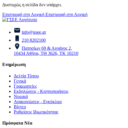
Δυστυχώς η σελίδα δεν υπάρχει.
Επιστροφή στη Αρχική
Επιστροφή στη Αρχική
info@gsee.gr
210 8202100
Πατησίων 69 & Αινιάνος 2,
10434 Αθήνα, ΤΘ 3626, ΤΚ 10210
Ενημέρωση
Δελτία Τύπου
Γενικά
Γραμματείες
Εκδηλώσεις - Κινητοποιήσεις
Νομικά
Ανακοινώσεις - Εγκύκλιοι
Βίντεο
Ρυθμίσεις Ιδιωτικότητας
Πρόσφατα Νέα