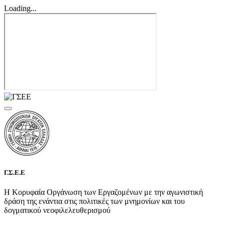
Loading...
Γ.Σ.Ε.Ε
Η Κορυφαία Οργάνωση των Εργαζομένων με την αγωνιστική
δράση της ενάντια στις πολιτικές των μνημονίων και του
δογματικού νεοφιλελευθερισμού