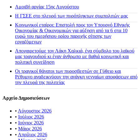
Αμοιβή αργίας 15ης Αυγούστου
H ΓΣΕΕ στο πλευρό των πυρόπληκτων συμπολιτών μας
Κοινωνικοί εταίροι: Επιστολή προς τον Υπουργό Εθνικής
Οικονομίας & Οικονομικών για αύξηση από τα 6 στα 10
ευρώ του ημερήσιου ορίου παροχής σίτισης των
εργαζόμενων
Αποχαιρετούμε τον Λάκη Χαλκιά, ένα σύμβολο του λαϊκού
μας τραγουδιού κι έναν άνθρωπο με βαθιά κοινωνική και
πολιτική συνείδηση
Οι τραγικοί θάνατοι των πυροσβεστών σε Γύθειο και
Ρέθυμνο αναδεικνύουν την ανάγκη γενναίων αποφάσεων από
την πλευρά της πολιτείας
Αρχείο Δημοσιεύσεων
•
Αύγουστος 2026
•
Ιούλιος 2026
•
Ιούνιος 2026
•
Μάιος 2026
•
Απρίλιος 2026