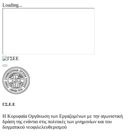
Loading...
Γ.Σ.Ε.Ε
Η Κορυφαία Οργάνωση των Εργαζομένων με την αγωνιστική
δράση της ενάντια στις πολιτικές των μνημονίων και του
δογματικού νεοφιλελευθερισμού