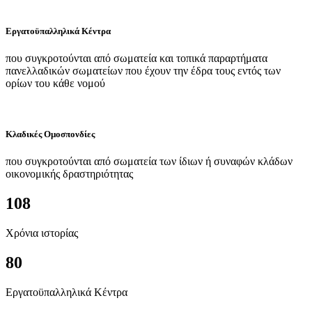
Εργατοϋπαλληλικά Κέντρα
που συγκροτούνται από σωματεία και τοπικά παραρτήματα
πανελλαδικών σωματείων που έχουν την έδρα τους εντός των
ορίων του κάθε νομού
Κλαδικές Ομοσπονδίες
που συγκροτούνται από σωματεία των ίδιων ή συναφών κλάδων
οικονομικής δραστηριότητας
108
Χρόνια ιστορίας
80
Εργατοϋπαλληλικά Κέντρα