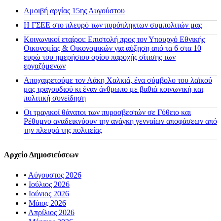
Αμοιβή αργίας 15ης Αυγούστου
H ΓΣΕΕ στο πλευρό των πυρόπληκτων συμπολιτών μας
Κοινωνικοί εταίροι: Επιστολή προς τον Υπουργό Εθνικής
Οικονομίας & Οικονομικών για αύξηση από τα 6 στα 10
ευρώ του ημερήσιου ορίου παροχής σίτισης των
εργαζόμενων
Αποχαιρετούμε τον Λάκη Χαλκιά, ένα σύμβολο του λαϊκού
μας τραγουδιού κι έναν άνθρωπο με βαθιά κοινωνική και
πολιτική συνείδηση
Οι τραγικοί θάνατοι των πυροσβεστών σε Γύθειο και
Ρέθυμνο αναδεικνύουν την ανάγκη γενναίων αποφάσεων από
την πλευρά της πολιτείας
Αρχείο Δημοσιεύσεων
•
Αύγουστος 2026
•
Ιούλιος 2026
•
Ιούνιος 2026
•
Μάιος 2026
•
Απρίλιος 2026