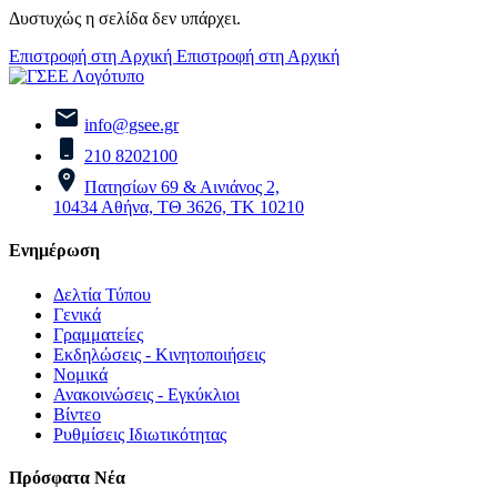
Δυστυχώς η σελίδα δεν υπάρχει.
Επιστροφή στη Αρχική
Επιστροφή στη Αρχική
info@gsee.gr
210 8202100
Πατησίων 69 & Αινιάνος 2,
10434 Αθήνα, ΤΘ 3626, ΤΚ 10210
Ενημέρωση
Δελτία Τύπου
Γενικά
Γραμματείες
Εκδηλώσεις - Κινητοποιήσεις
Νομικά
Ανακοινώσεις - Εγκύκλιοι
Βίντεο
Ρυθμίσεις Ιδιωτικότητας
Πρόσφατα Νέα