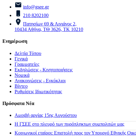
info@gsee.gr
210 8202100
Πατησίων 69 & Αινιάνος 2,
10434 Αθήνα, ΤΘ 3626, ΤΚ 10210
Ενημέρωση
Δελτία Τύπου
Γενικά
Γραμματείες
Εκδηλώσεις - Κινητοποιήσεις
Νομικά
Ανακοινώσεις - Εγκύκλιοι
Βίντεο
Ρυθμίσεις Ιδιωτικότητας
Πρόσφατα Νέα
Αμοιβή αργίας 15ης Αυγούστου
H ΓΣΕΕ στο πλευρό των πυρόπληκτων συμπολιτών μας
Κοινωνικοί εταίροι: Επιστολή προς τον Υπουργό Εθνικής Οικ