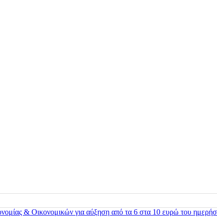
ονομίας & Οικονομικών για αύξηση από τα 6 στα 10 ευρώ του ημερήσ