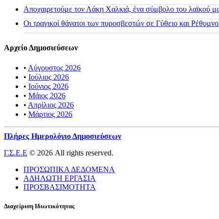
Αποχαιρετούμε τον Λάκη Χαλκιά, ένα σύμβολο του λαϊκού μας
Οι τραγικοί θάνατοι των πυροσβεστών σε Γύθειο και Ρέθυμνο
Αρχείο Δημοσιεύσεων
•
Αύγουστος 2026
•
Ιούλιος 2026
•
Ιούνιος 2026
•
Μάιος 2026
•
Απρίλιος 2026
•
Μάρτιος 2026
Πλήρες Ημερολόγιο Δημοσιεύσεων
Γ.Σ.Ε.Ε
© 2026 All rights reserved.
ΠΡΟΣΩΠΙΚΑ ΔΕΔΟΜΕΝΑ
ΑΔΗΛΩΤΗ ΕΡΓΑΣΙΑ
ΠΡΟΣΒΑΣΙΜΟΤΗΤΑ
Διαχείριση Ιδιωτικότητας