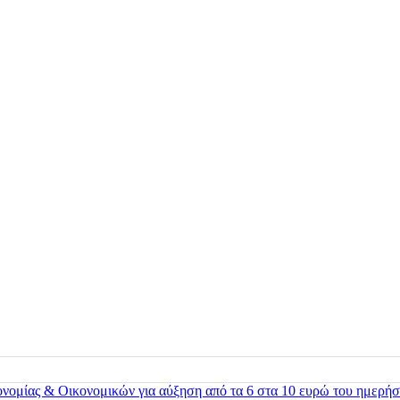
ονομίας & Οικονομικών για αύξηση από τα 6 στα 10 ευρώ του ημερήσ