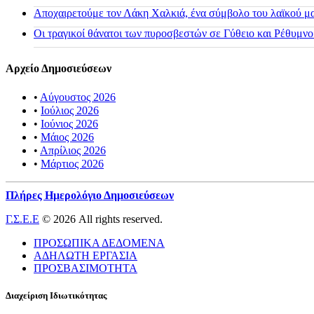
Αποχαιρετούμε τον Λάκη Χαλκιά, ένα σύμβολο του λαϊκού μας
Οι τραγικοί θάνατοι των πυροσβεστών σε Γύθειο και Ρέθυμνο
Αρχείο Δημοσιεύσεων
•
Αύγουστος 2026
•
Ιούλιος 2026
•
Ιούνιος 2026
•
Μάιος 2026
•
Απρίλιος 2026
•
Μάρτιος 2026
Πλήρες Ημερολόγιο Δημοσιεύσεων
Γ.Σ.Ε.Ε
© 2026 All rights reserved.
ΠΡΟΣΩΠΙΚΑ ΔΕΔΟΜΕΝΑ
ΑΔΗΛΩΤΗ ΕΡΓΑΣΙΑ
ΠΡΟΣΒΑΣΙΜΟΤΗΤΑ
Διαχείριση Ιδιωτικότητας