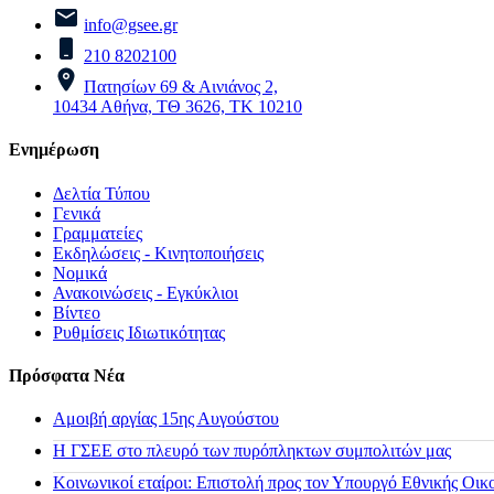
info@gsee.gr
210 8202100
Πατησίων 69 & Αινιάνος 2,
10434 Αθήνα, ΤΘ 3626, ΤΚ 10210
Ενημέρωση
Δελτία Τύπου
Γενικά
Γραμματείες
Εκδηλώσεις - Κινητοποιήσεις
Νομικά
Ανακοινώσεις - Εγκύκλιοι
Βίντεο
Ρυθμίσεις Ιδιωτικότητας
Πρόσφατα Νέα
Αμοιβή αργίας 15ης Αυγούστου
H ΓΣΕΕ στο πλευρό των πυρόπληκτων συμπολιτών μας
Κοινωνικοί εταίροι: Επιστολή προς τον Υπουργό Εθνικής Οικ